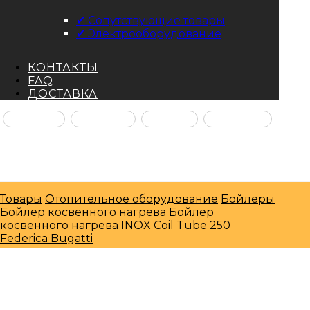
✔ Сопутствующие товары
✔ Электрооборудование
КОНТАКТЫ
FAQ
ДОСТАВКА
Facebook
Instagram
YouTube
ВКонтакте
© Интернет-магазин "МосГазСервис" 2026
Товары
Отопительное оборудование
Бойлеры
Бойлер косвенного нагрева
Бойлер
косвенного нагрева INOX Coil Tube 250
Federica Bugatti