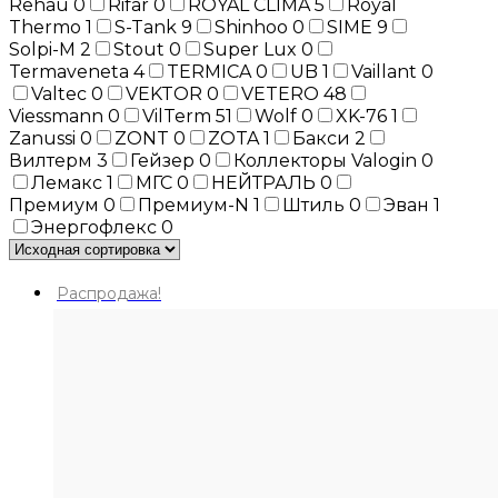
Rehau
0
Rifar
0
ROYAL CLIMA
5
Royal
Thermo
1
S-Tank
9
Shinhoo
0
SIME
9
Solpi-M
2
Stout
0
Super Lux
0
Termaveneta
4
TERMICA
0
UB
1
Vaillant
0
Valtec
0
VEKTOR
0
VETERO
48
Viessmann
0
VilTerm
51
Wolf
0
XK-76
1
Zanussi
0
ZONT
0
ZOTA
1
Бакси
2
Вилтерм
3
Гейзер
0
Коллекторы Valogin
0
Лемакс
1
МГС
0
НЕЙТРАЛЬ
0
Премиум
0
Премиум-N
1
Штиль
0
Эван
1
Энергофлекс
0
Распродажа!