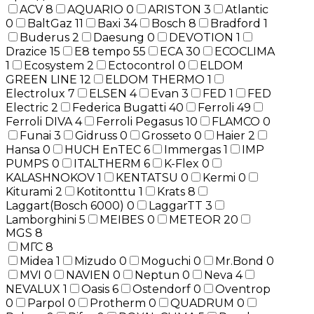
ACV
8
AQUARIO
0
ARISTON
3
Atlantic
0
BaltGaz
11
Baxi
34
Bosch
8
Bradford
1
Buderus
2
Daesung
0
DEVOTION
1
Drazice
15
E8 tempo
55
ECA
30
ECOCLIMA
1
Ecosystem
2
Ectocontrol
0
ELDOM
GREEN LINE
12
ELDOM THERMO
1
Electrolux
7
ELSEN
4
Evan
3
FED
1
FED
Electric
2
Federica Bugatti
40
Ferroli
49
Ferroli DIVA
4
Ferroli Pegasus
10
FLAMCO
0
Funai
3
Gidruss
0
Grosseto
0
Haier
2
Hansa
0
HUCH EnTEC
6
Immergas
1
IMP
PUMPS
0
ITALTHERM
6
K-Flex
0
KALASHNOKOV
1
KENTATSU
0
Kermi
0
Kiturami
2
Kotitonttu
1
Krats
8
Laggart(Bosch 6000)
0
LaggarTT
3
Lamborghini
5
MEIBES
0
METEOR
20
MGS
8
МГС
8
Midea
1
Mizudo
0
Moguchi
0
Mr.Bond
0
MVI
0
NAVIEN
0
Neptun
0
Neva
4
NEVALUX
1
Oasis
6
Ostendorf
0
Oventrop
0
Parpol
0
Protherm
0
QUADRUM
0