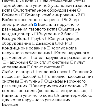
Настенные котлы
Электрические котлы
Термобокс для уличной установки газового
котла
Отопительное оборудование
Бойлеры
Бойлер комбинированный
Бойлер косвенного нагрева
Бойлер
электрический
Бокс для наружного
размещения газового котла
Бытовые
кондиционеры
Внутренний блок
Воздух-Вода
Трубы
Сопутствующее
оборудование
дымоход
КНР
Кондиционирование
Корпус котла
наружного размещения
Котел наружного
размещения
котёл наружного размещения
Наружный блок сплит системы
пульт
управления
Сплит система
Стабилизаторы
тепловой насос
Тепловой
насос для бассейна
Тепловые насосы сплит
системы
чугунный
Шкафы наружного
размещения
Электрический проточный
водонагреватель (колонка электрическая)
Ящик для уличного котла
ящик-термобокс
для котла наружного размещения
Бренды