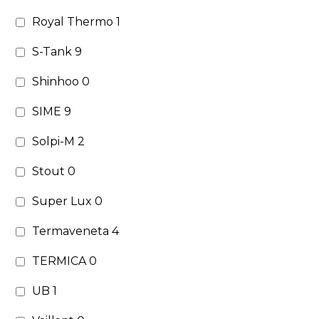
Royal Thermo
1
S-Tank
9
Shinhoo
0
SIME
9
Solpi-M
2
Stout
0
Super Lux
0
Termaveneta
4
TERMICA
0
UB
1