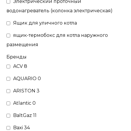
Электрический проточный
водонагреватель (колонка электрическая)
Ящик для уличного котла
ящик-термобокс для котла наружного
размещения
Бренды
ACV
8
AQUARIO
0
ARISTON
3
Atlantic
0
BaltGaz
11
Baxi
34