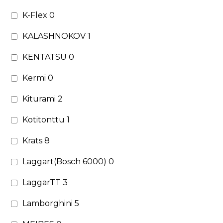
K-Flex
0
KALASHNOKOV
1
KENTATSU
0
Kermi
0
Kiturami
2
Kotitonttu
1
Krats
8
Laggart(Bosch 6000)
0
LaggarTT
3
Lamborghini
5