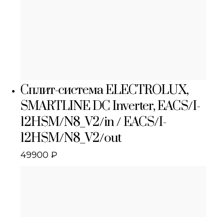
Сплит-система ELECTROLUX,
SMARTLINE DC Inverter, EACS/I-
12HSM/N8_V2/in / EACS/I-
12HSM/N8_V2/out
49900
₽