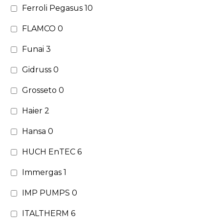
Ferroli Pegasus
10
FLAMCO
0
Funai
3
Gidruss
0
Grosseto
0
Haier
2
Hansa
0
HUCH EnTEC
6
Immergas
1
IMP PUMPS
0
ITALTHERM
6