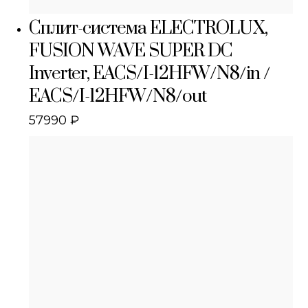
Сплит-система ELECTROLUX,
FUSION WAVE SUPER DC
Inverter, EACS/I-12HFW/N8/in /
EACS/I-12HFW/N8/out
57990
₽