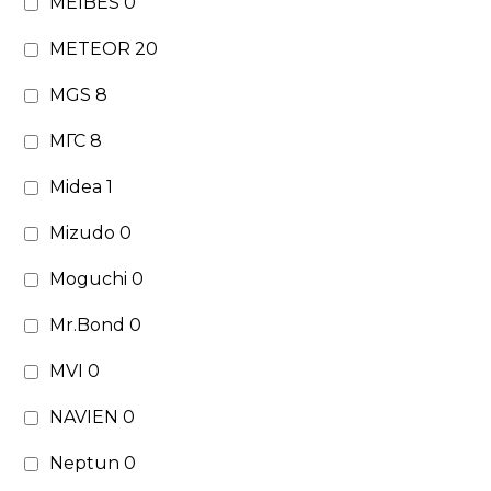
MEIBES
0
METEOR
20
MGS
8
МГС
8
Midea
1
Mizudo
0
Moguchi
0
Mr.Bond
0
MVI
0
NAVIEN
0
Neptun
0