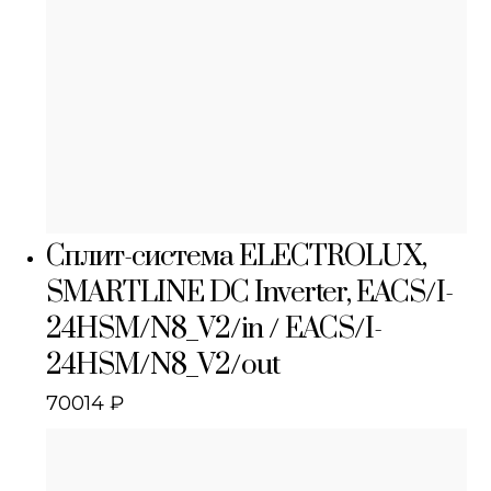
Сплит-система ELECTROLUX,
SMARTLINE DC Inverter, EACS/I-
24HSM/N8_V2/in / EACS/I-
24HSM/N8_V2/out
70014
₽