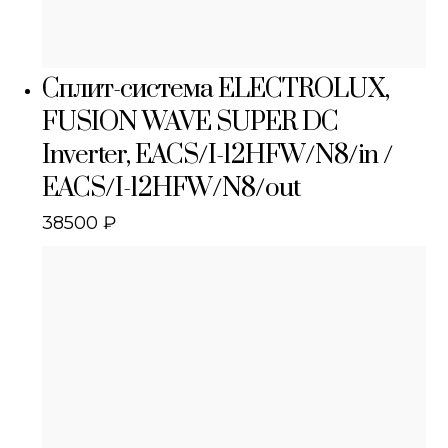
Сплит-система ELECTROLUX,
FUSION WAVE SUPER DC
Inverter, EACS/I-12HFW/N8/in /
EACS/I-12HFW/N8/out
38500
₽