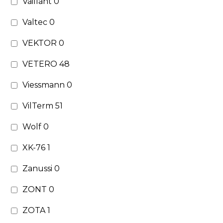
Vaillant
0
Valtec
0
VEKTOR
0
VETERO
48
Viessmann
0
VilTerm
51
Wolf
0
XK-76
1
Zanussi
0
ZONT
0
ZOTA
1