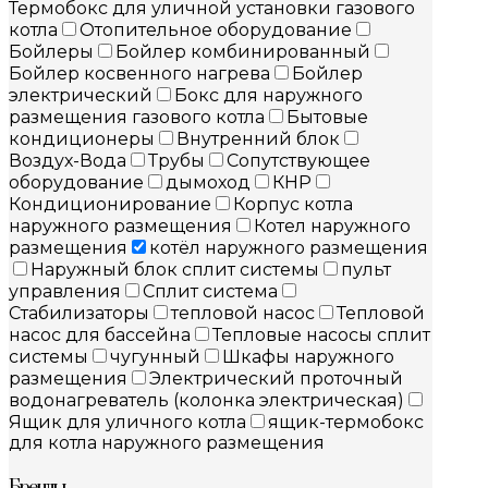
Термобокс для уличной установки газового
котла
Отопительное оборудование
Бойлеры
Бойлер комбинированный
Бойлер косвенного нагрева
Бойлер
электрический
Бокс для наружного
размещения газового котла
Бытовые
кондиционеры
Внутренний блок
Воздух-Вода
Трубы
Сопутствующее
оборудование
дымоход
КНР
Кондиционирование
Корпус котла
наружного размещения
Котел наружного
размещения
котёл наружного размещения
Наружный блок сплит системы
пульт
управления
Сплит система
Стабилизаторы
тепловой насос
Тепловой
насос для бассейна
Тепловые насосы сплит
системы
чугунный
Шкафы наружного
размещения
Электрический проточный
водонагреватель (колонка электрическая)
Ящик для уличного котла
ящик-термобокс
для котла наружного размещения
Бренды