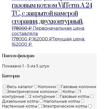
газовым котлом VilTerm A 24
TC, с закрытой камерой
сгорания, двухконтурный.
178000
₽
Первоначальная цена
составляла
178000 ₽.
162000
₽
Текущая цена:
162000 ₽.
Поиск по фильтрам
Показано 1 - 5 из 5 штук
Категории
Весь каталог
Колонки
Газовые колонки
Электрические колонки
Котлы
1
контурные
2 контурные
Газовые котлы
Дизельные котлы
Напольные котлы
Настенные котлы
Электрические котлы