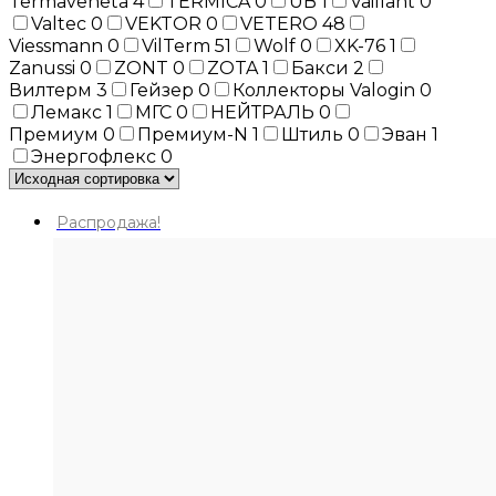
Termaveneta
4
TERMICA
0
UB
1
Vaillant
0
Valtec
0
VEKTOR
0
VETERO
48
Viessmann
0
VilTerm
51
Wolf
0
XK-76
1
Zanussi
0
ZONT
0
ZOTA
1
Бакси
2
Вилтерм
3
Гейзер
0
Коллекторы Valogin
0
Лемакс
1
МГС
0
НЕЙТРАЛЬ
0
Премиум
0
Премиум-N
1
Штиль
0
Эван
1
Энергофлекс
0
Распродажа!