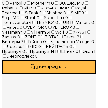
0
Parpol
0
Protherm
0
QUADRUM
0
Rehau
0
Rifar
0
ROYAL CLIMA
5
Royal
Thermo
1
S-Tank
9
Shinhoo
0
SIME
9
Solpi-M
2
Stout
0
Super Lux
0
Termaveneta
4
TERMICA
0
UB
1
Vaillant
0
Valtec
0
VEKTOR
0
VETERO
48
Viessmann
0
VilTerm
51
Wolf
0
XK-76
1
Zanussi
0
ZONT
0
ZOTA
1
Бакси
2
Вилтерм
3
Гейзер
0
Коллекторы Valogin
0
Лемакс
1
МГС
0
НЕЙТРАЛЬ
0
Премиум
0
Премиум-N
1
Штиль
0
Эван
1
Энергофлекс
0
Другие продукты