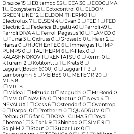
Drazice
15
E8 tempo
55
ECA
30
ECOCLIMA
1
Ecosystem
2
Ectocontrol
0
ELDOM
GREEN LINE
12
ELDOM THERMO
1
Electrolux
7
ELSEN
4
Evan
3
FED
1
FED
Electric
2
Federica Bugatti
40
Ferroli
49
Ferroli DIVA
4
Ferroli Pegasus
10
FLAMCO
0
Funai
3
Gidruss
0
Grosseto
0
Haier
2
Hansa
0
HUCH EnTEC
6
Immergas
1
IMP
PUMPS
0
ITALTHERM
6
K-Flex
0
KALASHNOKOV
1
KENTATSU
0
Kermi
0
Kiturami
2
Kotitonttu
1
Krats
8
Laggart(Bosch 6000)
0
LaggarTT
3
Lamborghini
5
MEIBES
0
METEOR
20
MGS
8
МГС
8
Midea
1
Mizudo
0
Moguchi
0
Mr.Bond
0
MVI
0
NAVIEN
0
Neptun
0
Neva
4
NEVALUX
1
Oasis
6
Ostendorf
0
Oventrop
0
Parpol
0
Protherm
0
QUADRUM
0
Rehau
0
Rifar
0
ROYAL CLIMA
5
Royal
Thermo
1
S-Tank
9
Shinhoo
0
SIME
9
Solpi-M
2
Stout
0
Super Lux
0