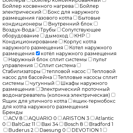
Бойлеры
Бойлер комбинированный
Бойлер косвенного нагрева
Бойлер
электрический
Бокс для наружного
размещения газового котла
Бытовые
кондиционеры
Внутренний блок
Воздух-Вода
Трубы
Сопутствующее
оборудование
дымоход
КНР
Кондиционирование
Корпус котла
наружного размещения
Котел наружного
размещения
котёл наружного размещения
Наружный блок сплит системы
пульт
управления
Сплит система
Стабилизаторы
тепловой насос
Тепловой
насос для бассейна
Тепловые насосы сплит
системы
чугунный
Шкафы наружного
размещения
Электрический проточный
водонагреватель (колонка электрическая)
Ящик для уличного котла
ящик-термобокс
для котла наружного размещения
Бренды
ACV
8
AQUARIO
0
ARISTON
3
Atlantic
0
BaltGaz
11
Baxi
34
Bosch
8
Bradford
1
Buderus
2
Daesung
0
DEVOTION
1