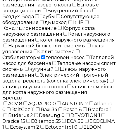
размещения газового котла
Бытовые
кондиционеры
Внутренний блок
Воздух-Вода
Трубы
Сопутствующее
оборудование
дымоход
КНР
Кондиционирование
Корпус котла
наружного размещения
Котел наружного
размещения
котёл наружного размещения
Наружный блок сплит системы
пульт
управления
Сплит система
Стабилизаторы
тепловой насос
Тепловой
насос для бассейна
Тепловые насосы сплит
системы
чугунный
Шкафы наружного
размещения
Электрический проточный
водонагреватель (колонка электрическая)
Ящик для уличного котла
ящик-термобокс
для котла наружного размещения
Бренды
ACV
8
AQUARIO
0
ARISTON
2
Atlantic
0
BaltGaz
11
Baxi
34
Bosch
8
Bradford
1
Buderus
2
Daesung
0
DEVOTION
1
Drazice
15
E8 tempo
55
ECA
30
ECOCLIMA
1
Ecosystem
2
Ectocontrol
0
ELDOM