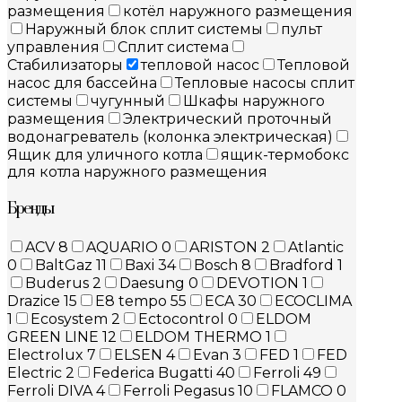
размещения
котёл наружного размещения
Наружный блок сплит системы
пульт
управления
Сплит система
Стабилизаторы
тепловой насос
Тепловой
насос для бассейна
Тепловые насосы сплит
системы
чугунный
Шкафы наружного
размещения
Электрический проточный
водонагреватель (колонка электрическая)
Ящик для уличного котла
ящик-термобокс
для котла наружного размещения
Бренды
ACV
8
AQUARIO
0
ARISTON
2
Atlantic
0
BaltGaz
11
Baxi
34
Bosch
8
Bradford
1
Buderus
2
Daesung
0
DEVOTION
1
Drazice
15
E8 tempo
55
ECA
30
ECOCLIMA
1
Ecosystem
2
Ectocontrol
0
ELDOM
GREEN LINE
12
ELDOM THERMO
1
Electrolux
7
ELSEN
4
Evan
3
FED
1
FED
Electric
2
Federica Bugatti
40
Ferroli
49
Ferroli DIVA
4
Ferroli Pegasus
10
FLAMCO
0