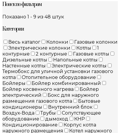
Поиск по фильтрам
Показано 1 - 9 из 48 штук
Категории
Весь каталог
Колонки
Газовые колонки
Электрические колонки
Котлы
1
контурные
2 контурные
Газовые котлы
Дизельные котлы
Напольные котлы
Настенные котлы
Электрические котлы
Термобокс для уличной установки газового
котла
Отопительное оборудование
Бойлеры
Бойлер комбинированный
Бойлер косвенного нагрева
Бойлер
электрический
Бокс для наружного
размещения газового котла
Бытовые
кондиционеры
Внутренний блок
Воздух-Вода
Трубы
Сопутствующее
оборудование
дымоход
КНР
Кондиционирование
Корпус котла
наружного размещения
Котел наружного