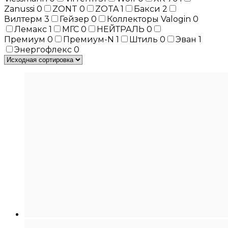
Zanussi
0
ZONT
0
ZOTA
1
Бакси
2
Вилтерм
3
Гейзер
0
Коллекторы Valogin
0
Лемакс
1
МГС
0
НЕЙТРАЛЬ
0
Премиум
0
Премиум-N
1
Штиль
0
Эван
1
Энергофлекс
0