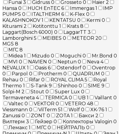
Funai
3
Gidruss
0
Grosseto
0
Haier
2
Hansa
0
HUCH EnTEC
6
Immergas
1
IMP
PUMPS
0
ITALTHERM
6
K-Flex
0
KALASHNOKOV
1
KENTATSU
0
Kermi
0
Kiturami
2
Kotitonttu
1
Krats
8
Laggart(Bosch 6000)
0
LaggarTT
3
Lamborghini
5
MEIBES
0
METEOR
20
MGS
8
МГС
8
Midea
1
Mizudo
0
Moguchi
0
Mr.Bond
0
MVI
0
NAVIEN
0
Neptun
0
Neva
4
NEVALUX
1
Oasis
6
Ostendorf
0
Oventrop
0
Parpol
0
Protherm
0
QUADRUM
0
Rehau
0
Rifar
0
ROYAL CLIMA
5
Royal
Thermo
1
S-Tank
9
Shinhoo
0
SIME
9
Solpi-M
2
Stout
0
Super Lux
0
Termaveneta
4
TERMICA
0
UB
1
Vaillant
0
Valtec
0
VEKTOR
0
VETERO
48
Viessmann
0
VilTerm
51
Wolf
0
XK-76
1
Zanussi
0
ZONT
0
ZOTA
1
Бакси
2
Вилтерм
3
Гейзер
0
Коллекторы Valogin
0
Лемакс
1
МГС
0
НЕЙТРАЛЬ
0
Премиум
0
Премиум-N
1
Штиль
0
Эван
1