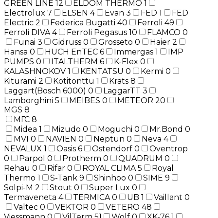
GREEN LINE
12
ELDOM THERMO
1
Electrolux
7
ELSEN
4
Evan
3
FED
1
FED
Electric
2
Federica Bugatti
40
Ferroli
49
Ferroli DIVA
4
Ferroli Pegasus
10
FLAMCO
0
Funai
3
Gidruss
0
Grosseto
0
Haier
2
Hansa
0
HUCH EnTEC
6
Immergas
1
IMP
PUMPS
0
ITALTHERM
6
K-Flex
0
KALASHNOKOV
1
KENTATSU
0
Kermi
0
Kiturami
2
Kotitonttu
1
Krats
8
Laggart(Bosch 6000)
0
LaggarTT
3
Lamborghini
5
MEIBES
0
METEOR
20
MGS
8
МГС
8
Midea
1
Mizudo
0
Moguchi
0
Mr.Bond
0
MVI
0
NAVIEN
0
Neptun
0
Neva
4
NEVALUX
1
Oasis
6
Ostendorf
0
Oventrop
0
Parpol
0
Protherm
0
QUADRUM
0
Rehau
0
Rifar
0
ROYAL CLIMA
5
Royal
Thermo
1
S-Tank
9
Shinhoo
0
SIME
9
Solpi-M
2
Stout
0
Super Lux
0
Termaveneta
4
TERMICA
0
UB
1
Vaillant
0
Valtec
0
VEKTOR
0
VETERO
48
Viessmann
0
VilTerm
51
Wolf
0
XK-76
1