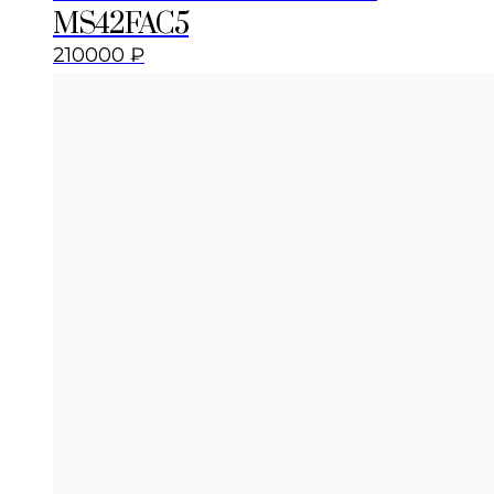
MS42FAC5
210000
₽