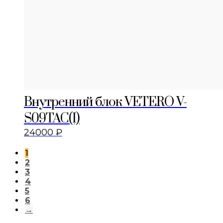
Внутренний блок VETERO V-
S09TAC(I)
24000
₽
1
2
3
4
5
6
→