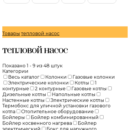
© Интернет-магазин "МосГазСервис" 2026
Товары
тепловой насос
тепловой насос
Показано 1 - 9 из 48 штук
Категории
Весь каталог
Колонки
Газовые колонки
Электрические колонки
Котлы
1
контурные
2 контурные
Газовые котлы
Дизельные котлы
Напольные котлы
Настенные котлы
Электрические котлы
Термобокс для уличной установки газового
котла
Отопительное оборудование
Бойлеры
Бойлер комбинированный
Бойлер косвенного нагрева
Бойлер
электрический
Бокс для наружного