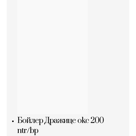
Бойлер Дражице okc 200
ntr/bp