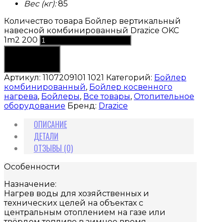
Вес (кг):
85
Количество товара Бойлер вертикальный
навесной комбинированный Drazice OKC
1m2 200
В корзину
Артикул:
1107209101 1021
Категорий:
Бойлер
комбинированный
,
Бойлер косвенного
нагрева
,
Бойлеры
,
Все товары
,
Отопительное
оборудование
Бренд:
Drazice
ОПИСАНИЕ
ДЕТАЛИ
ОТЗЫВЫ (0)
Особенности
Назначение:
Нагрев воды для хозяйственных и
технических целей на объектах с
центральным отоплением на газе или
твёрдом топливе в зимнее время.