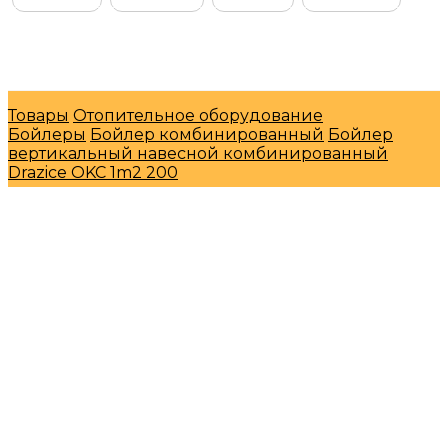
© Интернет-магазин "МосГазСервис" 2026
Товары
Отопительное оборудование
Бойлеры
Бойлер комбинированный
Бойлер
вертикальный навесной комбинированный
Drazice OKC 1m2 200