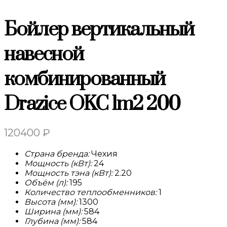
Бойлер вертикальный
навесной
комбинированный
Drazice OKC 1m2 200
120400
₽
Страна бренда:
Чехия
Мощность (кВт):
24
Мощность тэна (кВт):
2.20
Объём (л):
195
Количество теплообменников:
1
Высота (мм):
1300
Ширина (мм):
584
Глубина (мм):
584