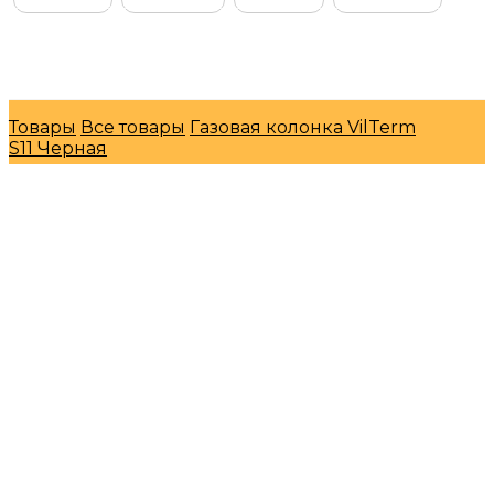
© Интернет-магазин "МосГазСервис" 2026
Товары
Все товары
Газовая колонка VilTerm
S11 Черная