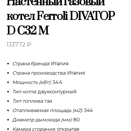
Настенный газовый
котел Ferroli DIVATOP
D C32 M
133772
₽
Страна бренда:
Италия
Страна производства:
Италия
Мощность (кВт):
34.4
Тип котла:
двухконтурный
Тип топлива:
газ
Отапливаемая площадь (м2):
344
Диаметр дымохода (мм):
80
Камера сгорания:
открытая