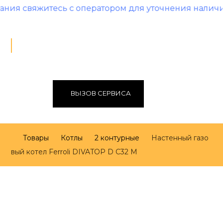
тесь с оператором для уточнения наличия и цены!
ВЫЗОВ СЕРВИСА
Товары
Котлы
2 контурные
Настенный газо
вый котел Ferroli DIVATOP D C32 M