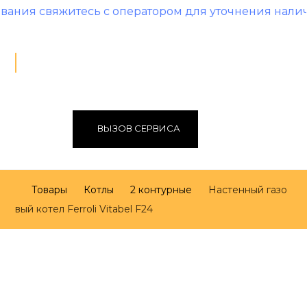
житесь с оператором для уточнения наличия и цен
ВЫЗОВ СЕРВИСА
Товары
Котлы
2 контурные
Настенный газо
вый котел Ferroli Vitabel F24