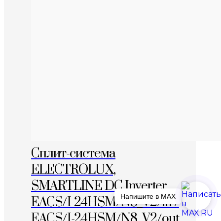
Сплит-система
ELECTROLUX,
SMARTLINE DC Inverter,
Напишите в MAX
EACS/I-24HSM/N8_V2/in /
EACS/I-24HSM/N8_V2/out