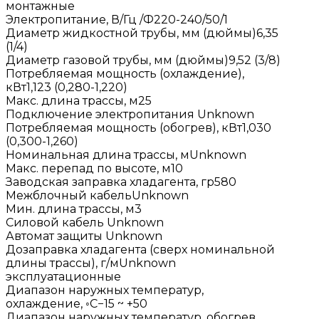
монтажные
Электропитание, В/Гц /Ф220-240/50/1
Диаметр жидкостной трубы, мм (дюймы)6,35
(1/4)
Диаметр газовой трубы, мм (дюймы)9,52 (3/8)
Потребляемая мощность (охлаждение),
кВт1,123 (0,280-1,220)
Макс. длина трассы, м25
Подключение электропитания Unknown
Потребляемая мощность (обогрев), кВт1,030
(0,300-1,260)
Номинальная длина трассы, мUnknown
Макс. перепад по высоте, м10
Заводская заправка хладагента, гр580
Межблочный кабельUnknown
Мин. длина трассы, м3
Силовой кабель Unknown
Автомат защиты Unknown
Дозаправка хладагента (сверх номинальной
длины трассы), г/мUnknown
эксплуатационные
Диапазон наружных температур,
охлаждение, ◦С−15 ~ +50
Диапазон наружных температур, обогрев,