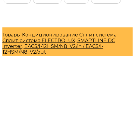
© Интернет-магазин "МосГазСервис" 2026
Товары
Кондиционирование
Сплит система
Сплит-система ELECTROLUX, SMARTLINE DC
Inverter, EACS/I-12HSM/N8_V2/in / EACS/I-
12HSM/N8_V2/out