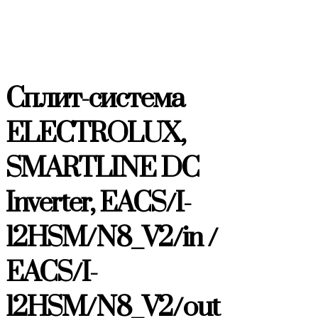
Сплит-система
ELECTROLUX,
SMARTLINE DC
Inverter, EACS/I-
12HSM/N8_V2/in /
EACS/I-
12HSM/N8_V2/out