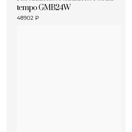
tempo GMB24W
48902
₽