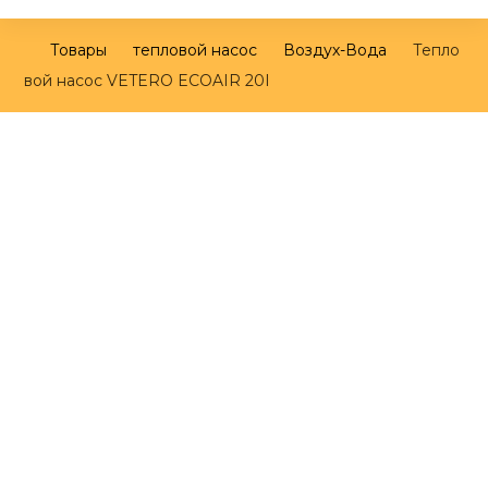
Товары
тепловой насос
Воздух-Вода
Тепло
вой насос VETERO ECOAIR 20I