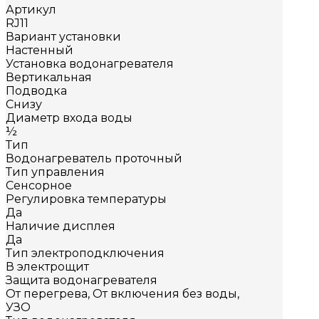
Артикул
RJ11
Вариант установки
Настенный
Установка водонагревателя
Вертикальная
Подводка
Снизу
Диаметр входа воды
½
Тип
Водонагреватель проточный
Тип управления
Сенсорное
Регулировка температуры
Да
Наличие дисплея
Да
Тип электроподключения
В электрощит
Защита водонагревателя
От перегрева, От включения без воды,
УЗО