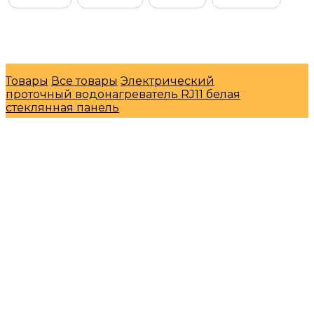
© Интернет-магазин "МосГазСервис" 2026
Товары
Все товары
Электрический
проточный водонагреватель RJ11 белая
стеклянная панель