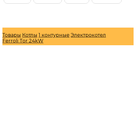
© Интернет-магазин "МосГазСервис" 2026
Товары
Котлы
1 контурные
Электрокотел
Ferroli Tor 24kW