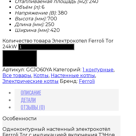
Отапливаемая площадь (м2):
240
Объём (л):
6
Напряжение (В):
380
Высота (мм):
700
Длина (мм):
250
Ширина (мм):
420
Количество товара Электрокотел Ferroli Tor
24kW
В корзину
Артикул:
GCJO60YA
Категорий:
1 контурные
,
Все товары
,
Котлы
,
Настенные котлы
,
Электрические котлы
Бренд:
Ferroli
ОПИСАНИЕ
ДЕТАЛИ
ОТЗЫВЫ (0)
Особенности
Одноконтурный настенный электрокотёл
Ferroli Tor с индикацией включения ТЭНов.