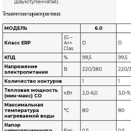
(двухступенчатая).
Технические характеристики:
МОДЕЛЬ
6.0
(G –
Класс ERP
A++
D
D
Clas
КПД
%
99,5
99,5
Напряжение
В
220/380
220/
электропитания
Количество контуров
1
1
Тепловая мощность
кВт
2,0-6,0
3,0-9
(мин-макс) CO
Максимальная
температура
°C
80
80
нагреваемой воды
Напор
циркуляционного
бар
0,5
0,5