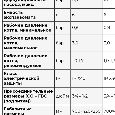
насоса, макс.
Емкость
л
6
6
экспанзомата
Рабочее давление
бар
0,8
0,8
котла, минимальное
Рабочее давление
котла,
бар
3,0
3,0
максимальное
Рабочее давление
котла,
бар
1,0-1,7
1,0-1,
рекомендуемое
Класс
электрической
IP
IP Х40
IP Х4
защиты
Присоединительные
размеры (CО – ГВС
дюйм
3/4 – 1/2
3/4 – 
(подпитка))
Габаритные
мм
700×420×250
700×
размеры