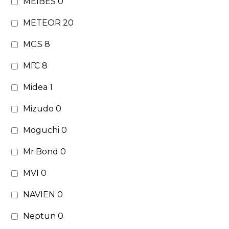
MEIBES
0
METEOR
20
MGS
8
МГС
8
Midea
1
Mizudo
0
Moguchi
0
Mr.Bond
0
MVI
0
NAVIEN
0
Neptun
0