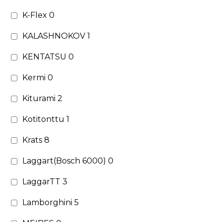
K-Flex
0
KALASHNOKOV
1
KENTATSU
0
Kermi
0
Kiturami
2
Kotitonttu
1
Krats
8
Laggart(Bosch 6000)
0
LaggarTT
3
Lamborghini
5