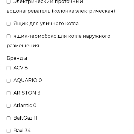
Электрический проточный
водонагреватель (колонка электрическая)
Ящик для уличного котла
ящик-термобокс для котла наружного
размещения
Бренды
ACV
8
AQUARIO
0
ARISTON
3
Atlantic
0
BaltGaz
11
Baxi
34