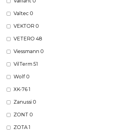
Vaillant
0
Valtec
0
VEKTOR
0
VETERO
48
Viessmann
0
VilTerm
51
Wolf
0
XK-76
1
Zanussi
0
ZONT
0
ZOTA
1