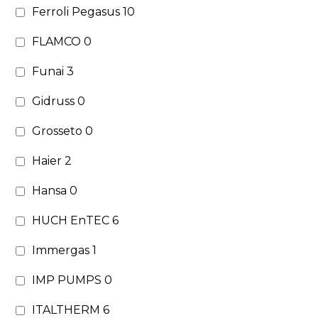
Ferroli Pegasus
10
FLAMCO
0
Funai
3
Gidruss
0
Grosseto
0
Haier
2
Hansa
0
HUCH EnTEC
6
Immergas
1
IMP PUMPS
0
ITALTHERM
6