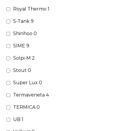
Royal Thermo
1
S-Tank
9
Shinhoo
0
SIME
9
Solpi-M
2
Stout
0
Super Lux
0
Termaveneta
4
TERMICA
0
UB
1