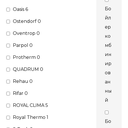
Бо
Oasis
6
йл
Ostendorf
0
ер
Oventrop
0
ко
Parpol
0
мб
ин
Protherm
0
ир
QUADRUM
0
ов
Rehau
0
ан
ны
Rifar
0
й
ROYAL CLIMA
5
Royal Thermo
1
Бо