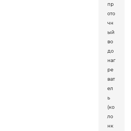
пр
ото
чн
ый
во
до
наг
ре
ват
ел
ь
(ко
ло
нк