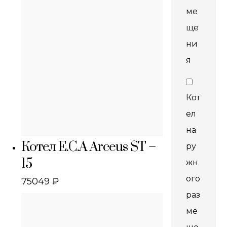
ме
ще
ни
я
Кот
ел
на
Котел E.C.A Arceus ST –
ру
15
жн
ого
75049
₽
раз
ме