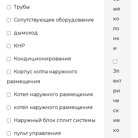
Трубы
ые
ко
Сопутствующее оборудование
ло
дымоход
нк
КНР
и
Кондиционирование
Эл
Корпус котла наружного
ект
размещения
ри
Котел наружного размещения
че
котёл наружного размещения
ск
Наружный блок сплит системы
ие
ко
пульт управления