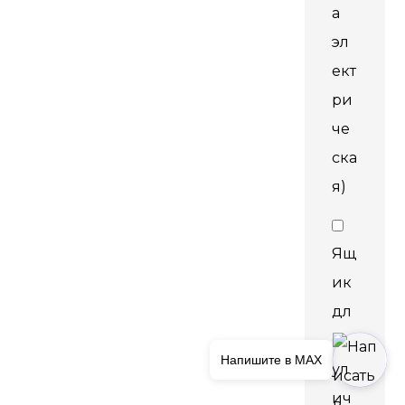
а
эл
ект
ри
че
ска
я)
Ящ
ик
дл
я
Напишите в MAX
ул
ич