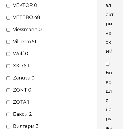
VEKTOR
0
эл
ект
VETERO
48
ри
Viessmann
0
че
VilTerm
51
ск
ий
Wolf
0
XK-76
1
Бо
Zanussi
0
кс
ZONT
0
дл
я
ZOTA
1
на
Бакси
2
ру
Вилтерм
3
жн