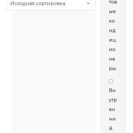
тов
ые
ко
нд
иц
ио
не
ры
Вн
утр
ен
ни
й