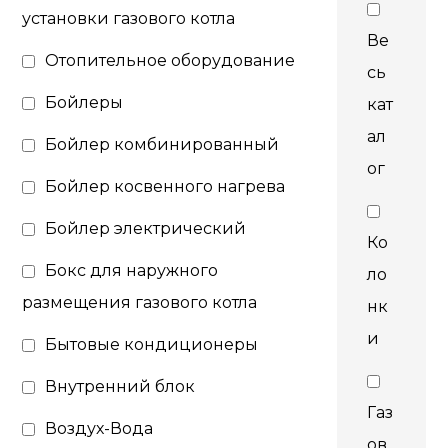
установки газового котла
Ве
Отопительное оборудование
сь
Бойлеры
кат
ал
Бойлер комбинированный
ог
Бойлер косвенного нагрева
Бойлер электрический
Ко
Бокс для наружного
ло
размещения газового котла
нк
и
Бытовые кондиционеры
Внутренний блок
Газ
Воздух-Вода
ов