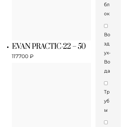
бл
ок
Во
зд
EVAN PRACTIC-22 – 50
ух-
117700
₽
Во
да
Тр
уб
ы