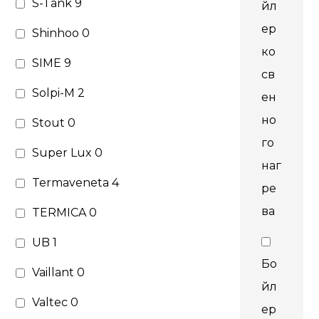
S-Tank
9
йл
ер
Shinhoo
0
ко
SIME
9
св
Solpi-M
2
ен
но
Stout
0
го
Super Lux
0
наг
Termaveneta
4
ре
ва
TERMICA
0
UB
1
Бо
Vaillant
0
йл
Valtec
0
ер