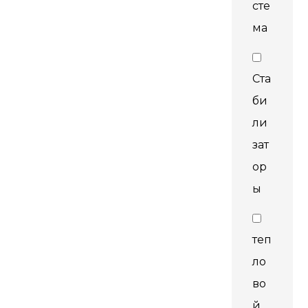
сте
ма
Ста
би
ли
зат
ор
ы
теп
ло
во
й