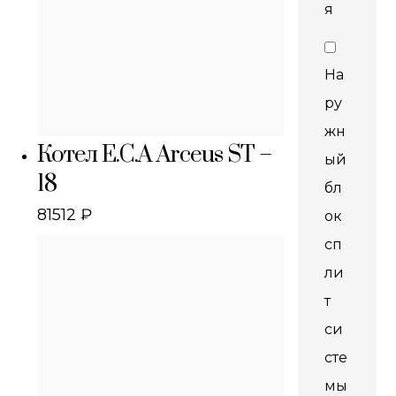
я
На
ру
жн
Котел E.C.A Arceus ST –
ый
18
бл
81512
₽
ок
сп
ли
т
си
сте
мы