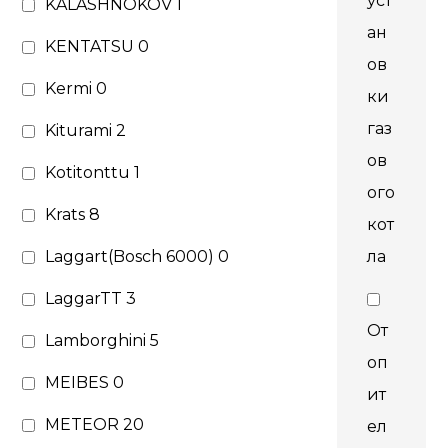
уст
KALASHNOKOV
1
ан
KENTATSU
0
ов
Kermi
0
ки
газ
Kiturami
2
ов
Kotitonttu
1
ого
Krats
8
кот
Laggart(Bosch 6000)
0
ла
LaggarTT
3
От
Lamborghini
5
оп
MEIBES
0
ит
METEOR
20
ел