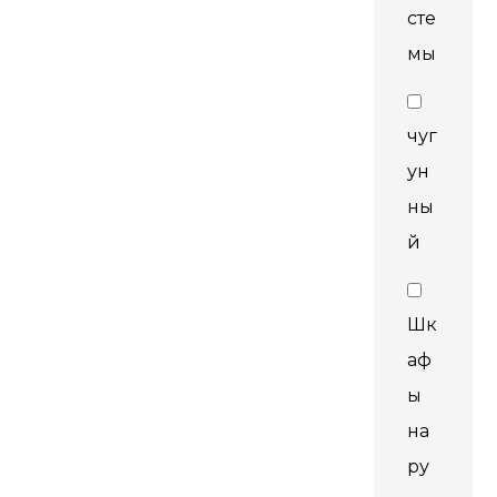
сте
мы
чуг
ун
ны
й
Шк
аф
ы
на
ру