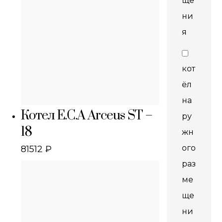
ще
ни
я
кот
ёл
на
Котел E.C.A Arceus ST –
ру
18
жн
ого
81512
₽
раз
ме
ще
ни