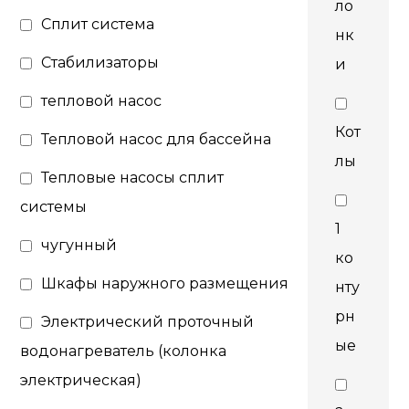
ло
Сплит система
нк
Стабилизаторы
и
тепловой насос
Кот
Тепловой насос для бассейна
лы
Тепловые насосы сплит
системы
1
чугунный
ко
Шкафы наружного размещения
нту
рн
Электрический проточный
ые
водонагреватель (колонка
электрическая)