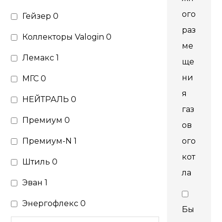
ого
Гейзер
0
раз
Коллекторы Valogin
0
ме
Лемакс
1
ще
ни
МГС
0
я
НЕЙТРАЛЬ
0
газ
Премиум
0
ов
Премиум-N
1
ого
кот
Штиль
0
ла
Эван
1
Энергофлекс
0
Бы