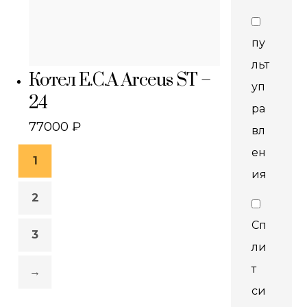
пу
льт
Котел E.C.A Arceus ST –
уп
24
ра
77000
₽
вл
ен
1
ия
2
Сп
3
ли
т
→
си