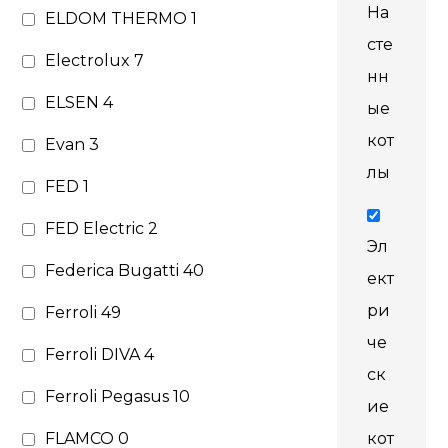
На
ELDOM THERMO
1
сте
Electrolux
7
нн
ELSEN
4
ые
кот
Evan
3
лы
FED
1
FED Electric
2
Эл
Federica Bugatti
40
ект
ри
Ferroli
49
че
Ferroli DIVA
4
ск
Ferroli Pegasus
10
ие
FLAMCO
0
кот