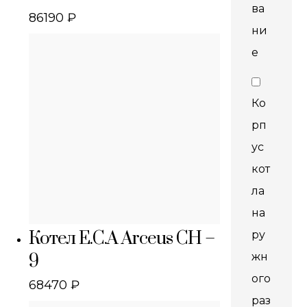
ва
86190
₽
ни
е
Ко
рп
ус
кот
ла
на
Котел E.C.A Arceus CH –
ру
жн
9
ого
68470
₽
раз