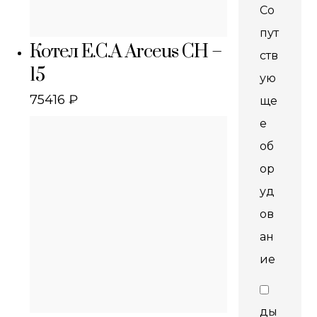
Со
пут
Котел E.C.A Arceus CH –
ств
15
ую
75416
₽
ще
е
об
ор
уд
ов
ан
ие
ды