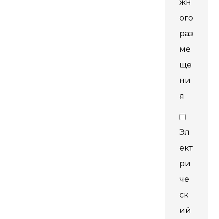
жн
ого
раз
ме
ще
ни
я
Эл
ект
ри
че
ск
ий