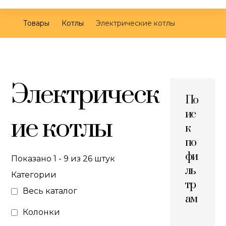
Товары
Котлы
Электрические котлы
Электрическ
По
ис
ие котлы
к
по
фи
Показано 1 - 9 из 26 штук
ль
Категории
тр
Весь каталог
ам
Колонки