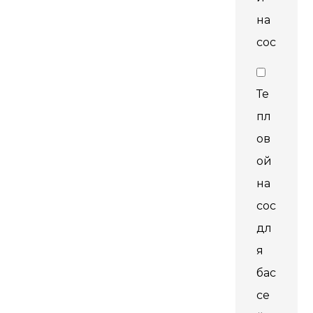
на
сос
Те
пл
ов
ой
на
сос
дл
я
бас
се