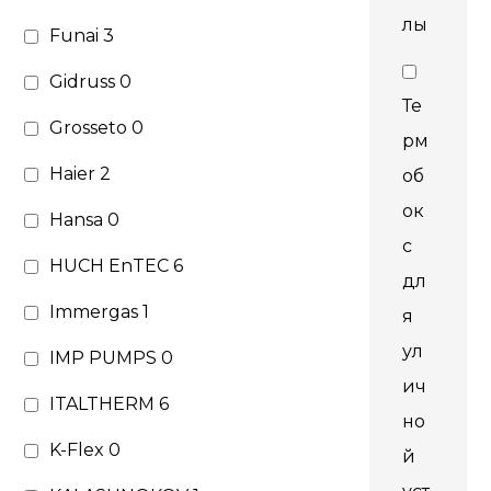
лы
Funai
3
Gidruss
0
Те
Grosseto
0
рм
Haier
2
об
ок
Hansa
0
с
HUCH EnTEC
6
дл
Immergas
1
я
ул
IMP PUMPS
0
ич
ITALTHERM
6
но
K-Flex
0
й