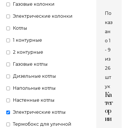
Газовые колонки
По
Электрические колонки
каз
Котлы
ан
1 контурные
о 1
- 9
2 контурные
из
Газовые котлы
26
Дизельные котлы
шт
ук
Напольные котлы
Ка
Настенные котлы
тег
ор
Электрические котлы
ии
Термобокс для уличной