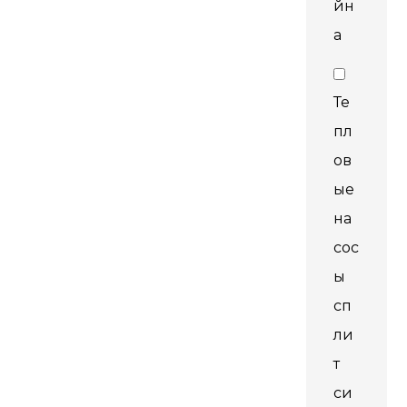
йн
а
Те
пл
ов
ые
на
сос
ы
сп
ли
т
си