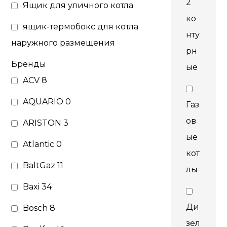
2
Ящик для уличного котла
ко
ящик-термобокс для котла
нту
наружного размещения
рн
Бренды
ые
ACV
8
AQUARIO
0
Газ
ов
ARISTON
3
ые
Atlantic
0
кот
BaltGaz
11
лы
Baxi
34
Ди
Bosch
8
зел