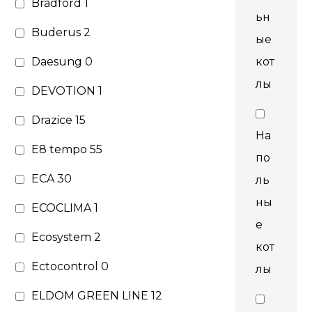
Bradford
1
ьн
Buderus
2
ые
Daesung
0
кот
лы
DEVOTION
1
Drazice
15
На
E8 tempo
55
по
ECA
30
ль
ны
ECOCLIMA
1
е
Ecosystem
2
кот
Ectocontrol
0
лы
ELDOM GREEN LINE
12