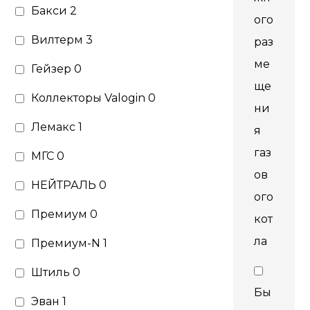
Бакси
2
ого
Вилтерм
3
раз
ме
Гейзер
0
ще
Коллекторы Valogin
0
ни
Лемакс
1
я
газ
МГС
0
ов
НЕЙТРАЛЬ
0
ого
Премиум
0
кот
ла
Премиум-N
1
Штиль
0
Бы
Эван
1