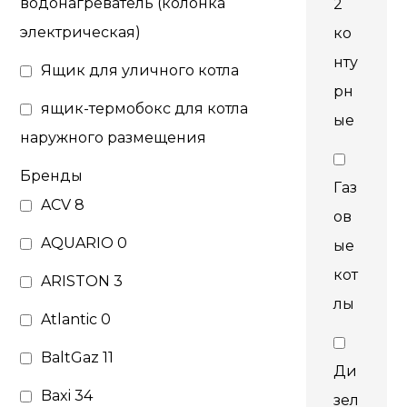
водонагреватель (колонка
2
электрическая)
ко
нту
Ящик для уличного котла
рн
ящик-термобокс для котла
ые
наружного размещения
Бренды
Газ
ACV
8
ов
AQUARIO
0
ые
кот
ARISTON
3
лы
Atlantic
0
BaltGaz
11
Ди
Baxi
34
зел