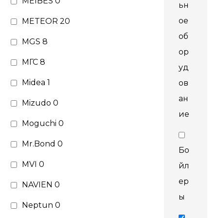
MEIBES
0
ьн
ое
METEOR
20
об
MGS
8
ор
МГС
8
уд
Midea
1
ов
ан
Mizudo
0
ие
Moguchi
0
Mr.Bond
0
Бо
MVI
0
йл
ер
NAVIEN
0
ы
Neptun
0