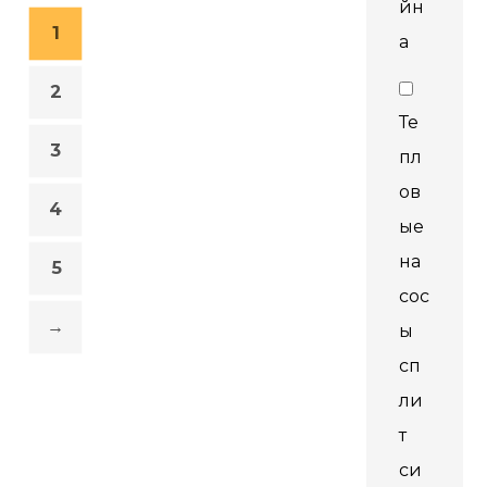
йн
1
а
2
Те
3
пл
ов
4
ые
на
5
сос
→
ы
сп
ли
т
си