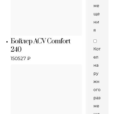
ме
ще
ни
я
Бойлер ACV Comfort
240
Кот
ел
150527
₽
на
ру
жн
ого
раз
ме