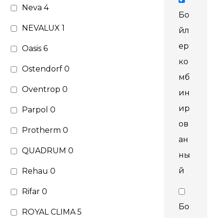
Neva
4
Бо
NEVALUX
1
йл
ер
Oasis
6
ко
Ostendorf
0
мб
Oventrop
0
ин
ир
Parpol
0
ов
Protherm
0
ан
QUADRUM
0
ны
й
Rehau
0
Rifar
0
Бо
ROYAL CLIMA
5