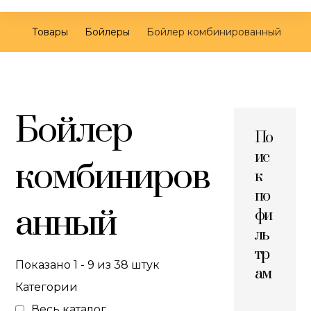
Товары
Бойлеры
Бойлер комбинированный
Бойлер
По
ис
комбиниров
к
по
анный
фи
ль
тр
Показано 1 - 9 из 38 штук
ам
Категории
Весь каталог