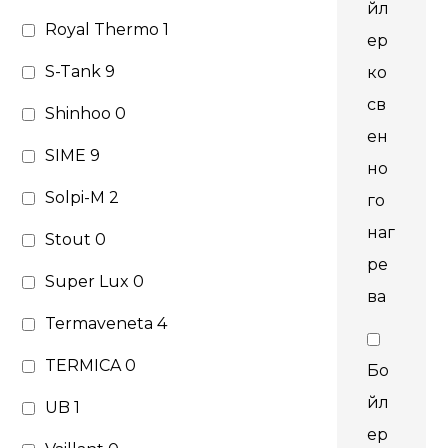
йл
Royal Thermo
1
ер
S-Tank
9
ко
св
Shinhoo
0
ен
SIME
9
но
Solpi-M
2
го
наг
Stout
0
ре
Super Lux
0
ва
Termaveneta
4
TERMICA
0
Бо
йл
UB
1
ер