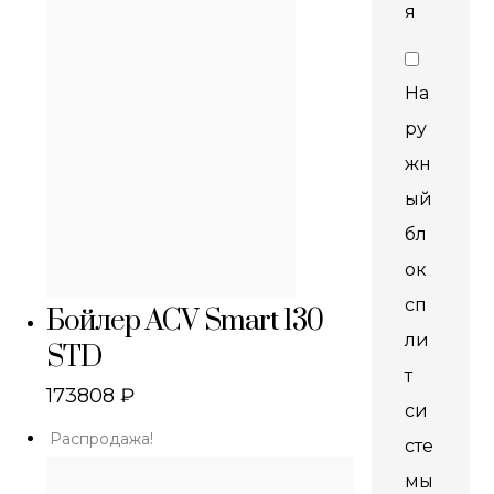
я
На
ру
жн
ый
бл
ок
сп
Бойлер ACV Smart 130
ли
STD
т
173808
₽
си
Распродажа!
сте
мы