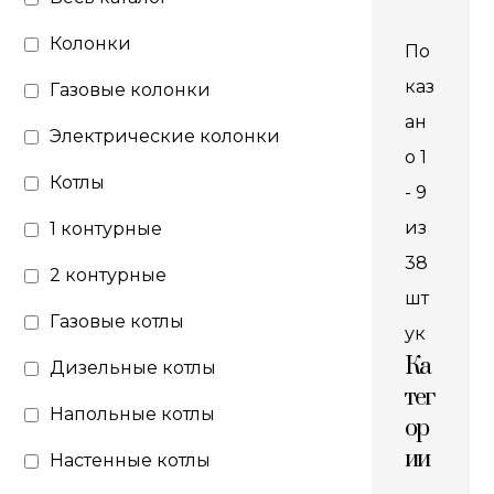
Колонки
По
каз
Газовые колонки
ан
Электрические колонки
о 1
Котлы
- 9
из
1 контурные
38
2 контурные
шт
Газовые котлы
ук
Ка
Дизельные котлы
тег
Напольные котлы
ор
ии
Настенные котлы