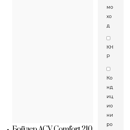
мо
хо
д
КН
Р
Ко
нд
иц
ио
ни
ро
Бойлер ACV Comfort 210