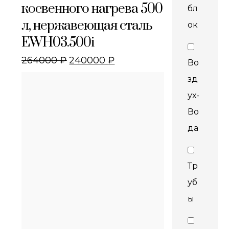
косвенного нагрева 500
бл
л, нержавеющая сталь
ок
EWH03.500i
264000
₽
240000
₽
Во
зд
ух-
Во
да
Тр
уб
ы