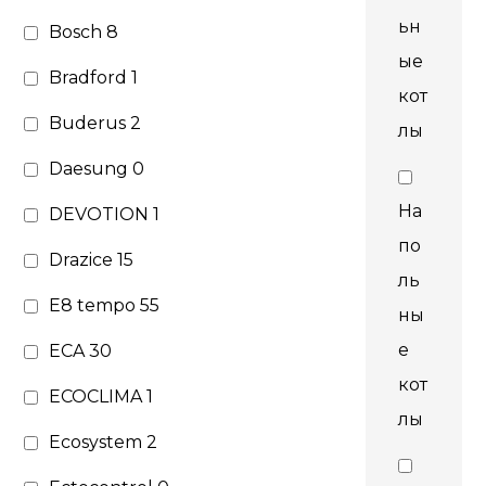
ьн
Bosch
8
ые
Bradford
1
кот
Buderus
2
лы
Daesung
0
На
DEVOTION
1
по
Drazice
15
ль
E8 tempo
55
ны
е
ECA
30
кот
ECOCLIMA
1
лы
Ecosystem
2