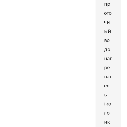
пр
ото
чн
ый
во
до
наг
ре
ват
ел
ь
(ко
ло
нк