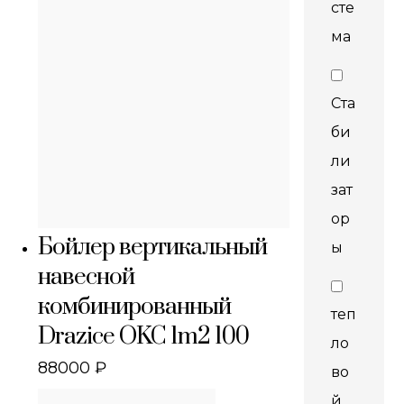
сте
ма
Ста
би
ли
зат
ор
Бойлер вертикальный
ы
навесной
комбинированный
теп
Drazice OKC 1m2 100
ло
88000
₽
во
й