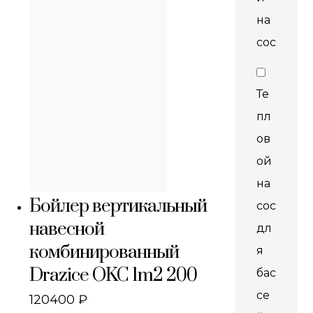
на
сос
Те
пл
ов
ой
на
Бойлер вертикальный
сос
навесной
дл
комбинированный
я
Drazice OKC 1m2 200
бас
се
120400
₽