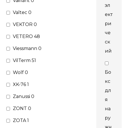
Vaillant
0
эл
Valtec
0
ект
ри
VEKTOR
0
че
VETERO
48
ск
Viessmann
0
ий
VilTerm
51
Бо
Wolf
0
кс
XK-76
1
дл
Zanussi
0
я
ZONT
0
на
ру
ZOTA
1
жн