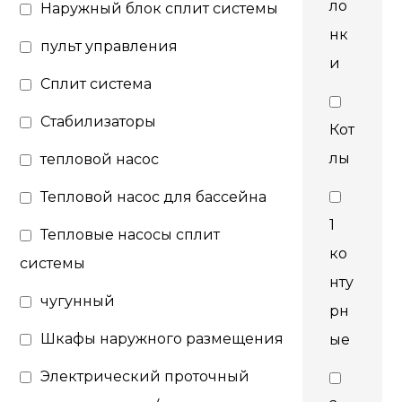
ло
Наружный блок сплит системы
нк
пульт управления
и
Сплит система
Стабилизаторы
Кот
лы
тепловой насос
Тепловой насос для бассейна
1
Тепловые насосы сплит
ко
системы
нту
чугунный
рн
Шкафы наружного размещения
ые
Электрический проточный