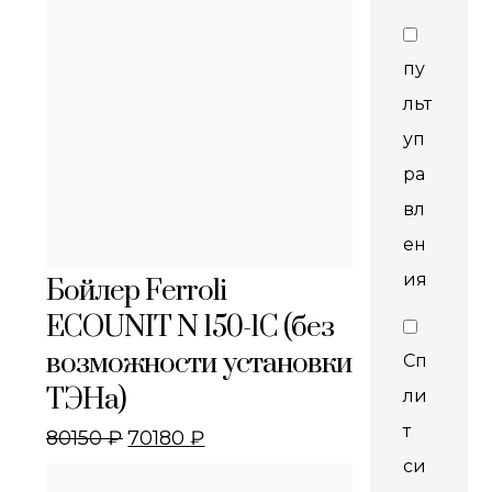
пу
льт
уп
ра
вл
ен
ия
Бойлер Ferroli
ECOUNIT N 150-1C (без
возможности установки
Сп
ТЭНа)
ли
т
80150
₽
70180
₽
си