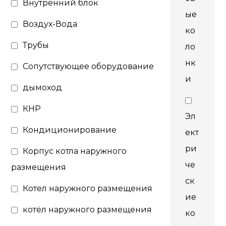
Внутренний блок
ые
Воздух-Вода
ко
Трубы
ло
нк
Сопутствующее оборудование
и
дымоход
КНР
Эл
Кондиционирование
ект
ри
Корпус котла наружного
че
размещения
ск
Котел наружного размещения
ие
котёл наружного размещения
ко