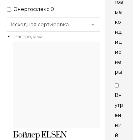
тов
Энергофлекс
0
ые
ко
нд
Распродажа!
иц
ио
не
ры
Вн
утр
ен
ни
Бойлер ELSEN
й