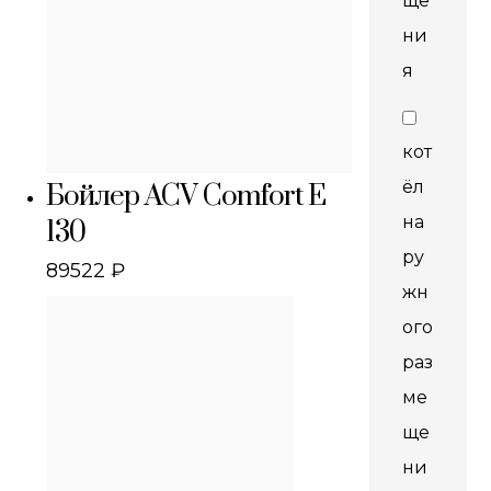
ще
ни
я
кот
ёл
Бойлер ACV Comfort E
на
130
ру
89522
₽
жн
ого
раз
ме
ще
ни