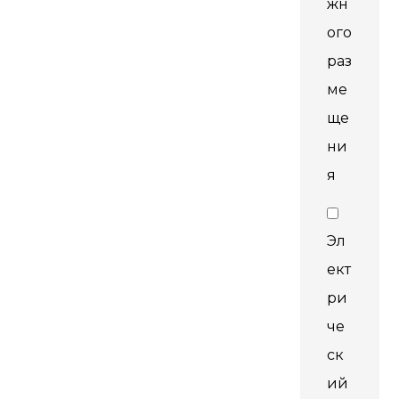
жн
ого
раз
ме
ще
ни
я
Эл
ект
ри
че
ск
ий