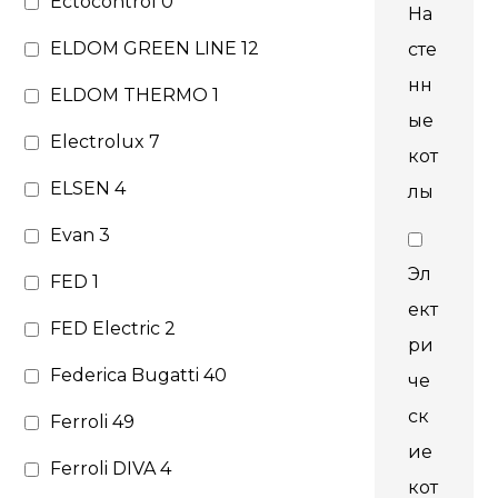
Ectocontrol
0
На
ELDOM GREEN LINE
12
сте
нн
ELDOM THERMO
1
ые
Electrolux
7
кот
ELSEN
4
лы
Evan
3
Эл
FED
1
ект
FED Electric
2
ри
Federica Bugatti
40
че
ск
Ferroli
49
ие
Ferroli DIVA
4
кот