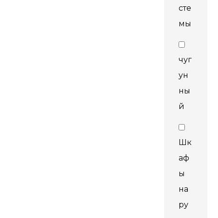
сте
мы
чуг
ун
ны
й
Шк
аф
ы
на
ру