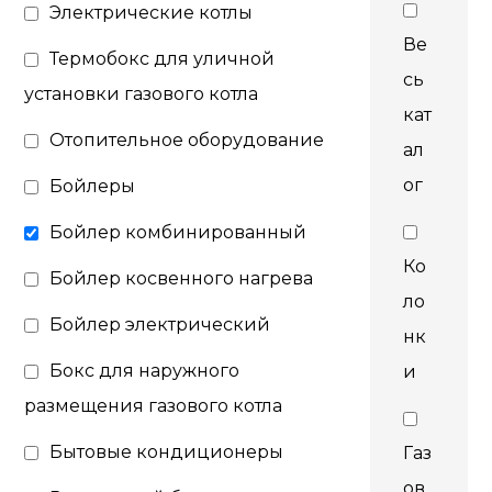
Электрические котлы
Ве
Термобокс для уличной
сь
установки газового котла
кат
Отопительное оборудование
ал
ог
Бойлеры
Бойлер комбинированный
Ко
Бойлер косвенного нагрева
ло
Бойлер электрический
нк
Бокс для наружного
и
размещения газового котла
Бытовые кондиционеры
Газ
ов