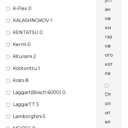
уст
K-Flex
0
ан
ов
KALASHNOKOV
1
ки
KENTATSU
0
газ
Kermi
0
ов
ого
Kiturami
2
кот
Kotitonttu
1
ла
Krats
8
Laggart(Bosch 6000)
0
От
оп
LaggarTT
3
ит
Lamborghini
5
ел