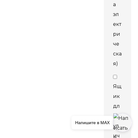
а
эл
ект
ри
че
ска
я)
Ящ
ик
дл
я
Напишите в MAX
ул
ич