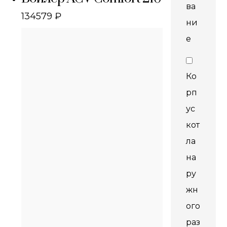
ва
134579
₽
ни
е
Ко
рп
ус
кот
ла
на
ру
жн
ого
раз