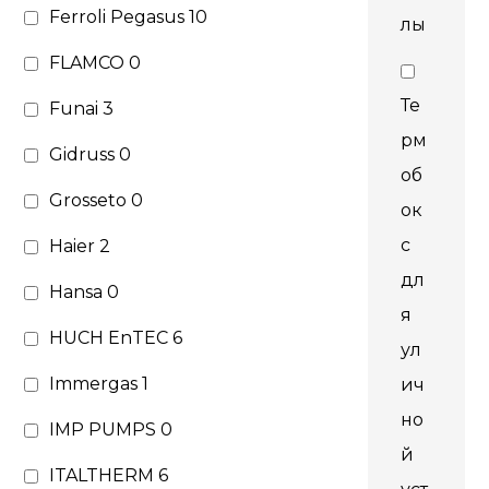
Ferroli Pegasus
10
лы
FLAMCO
0
Те
Funai
3
рм
Gidruss
0
об
Grosseto
0
ок
с
Haier
2
дл
Hansa
0
я
HUCH EnTEC
6
ул
Immergas
1
ич
но
IMP PUMPS
0
й
ITALTHERM
6