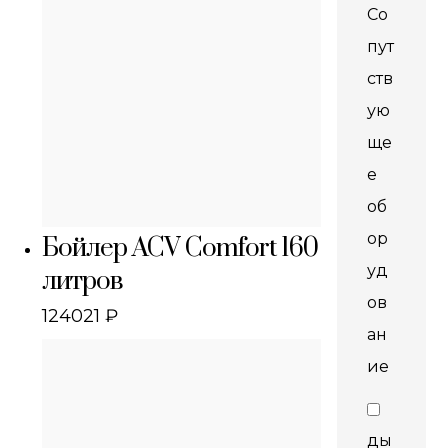
Со
пут
ств
ую
ще
е
об
ор
Бойлер ACV Comfort 160
уд
литров
ов
124021
₽
ан
ие
ды