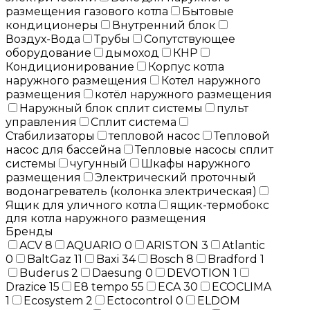
размещения газового котла
Бытовые
кондиционеры
Внутренний блок
Воздух-Вода
Трубы
Сопутствующее
оборудование
дымоход
КНР
Кондиционирование
Корпус котла
наружного размещения
Котел наружного
размещения
котёл наружного размещения
Наружный блок сплит системы
пульт
управления
Сплит система
Стабилизаторы
тепловой насос
Тепловой
насос для бассейна
Тепловые насосы сплит
системы
чугунный
Шкафы наружного
размещения
Электрический проточный
водонагреватель (колонка электрическая)
Ящик для уличного котла
ящик-термобокс
для котла наружного размещения
Бренды
ACV
8
AQUARIO
0
ARISTON
3
Atlantic
0
BaltGaz
11
Baxi
34
Bosch
8
Bradford
1
Buderus
2
Daesung
0
DEVOTION
1
Drazice
15
E8 tempo
55
ECA
30
ECOCLIMA
1
Ecosystem
2
Ectocontrol
0
ELDOM