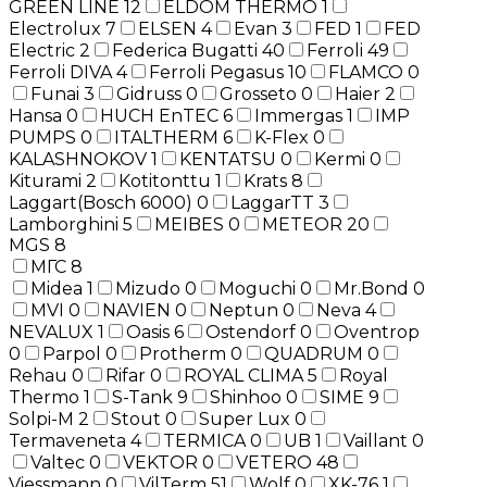
GREEN LINE
12
ELDOM THERMO
1
Electrolux
7
ELSEN
4
Evan
3
FED
1
FED
Electric
2
Federica Bugatti
40
Ferroli
49
Ferroli DIVA
4
Ferroli Pegasus
10
FLAMCO
0
Funai
3
Gidruss
0
Grosseto
0
Haier
2
Hansa
0
HUCH EnTEC
6
Immergas
1
IMP
PUMPS
0
ITALTHERM
6
K-Flex
0
KALASHNOKOV
1
KENTATSU
0
Kermi
0
Kiturami
2
Kotitonttu
1
Krats
8
Laggart(Bosch 6000)
0
LaggarTT
3
Lamborghini
5
MEIBES
0
METEOR
20
MGS
8
МГС
8
Midea
1
Mizudo
0
Moguchi
0
Mr.Bond
0
MVI
0
NAVIEN
0
Neptun
0
Neva
4
NEVALUX
1
Oasis
6
Ostendorf
0
Oventrop
0
Parpol
0
Protherm
0
QUADRUM
0
Rehau
0
Rifar
0
ROYAL CLIMA
5
Royal
Thermo
1
S-Tank
9
Shinhoo
0
SIME
9
Solpi-M
2
Stout
0
Super Lux
0
Termaveneta
4
TERMICA
0
UB
1
Vaillant
0
Valtec
0
VEKTOR
0
VETERO
48
Viessmann
0
VilTerm
51
Wolf
0
XK-76
1