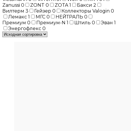
Zanussi
0
ZONT
0
ZOTA
1
Бакси
2
Вилтерм
3
Гейзер
0
Коллекторы Valogin
0
Лемакс
1
МГС
0
НЕЙТРАЛЬ
0
Премиум
0
Премиум-N
1
Штиль
0
Эван
1
Энергофлекс
0