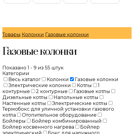
© Интернет-магазин "МосГазСервис" 2026
Товары
Колонки
Газовые колонки
Газовые колонки
Показано 1 - 9 из 55 штук
Категории
Весь каталог
Колонки
Газовые колонки
Электрические колонки
Котлы
1
контурные
2 контурные
Газовые котлы
Дизельные котлы
Напольные котлы
Настенные котлы
Электрические котлы
Термобокс для уличной установки газового
котла
Отопительное оборудование
Бойлеры
Бойлер комбинированный
Бойлер косвенного нагрева
Бойлер
электрический
Бокс для наружного