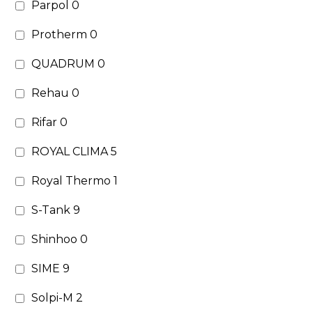
Parpol
0
Protherm
0
QUADRUM
0
Rehau
0
Rifar
0
ROYAL CLIMA
5
Royal Thermo
1
S-Tank
9
Shinhoo
0
SIME
9
Solpi-M
2