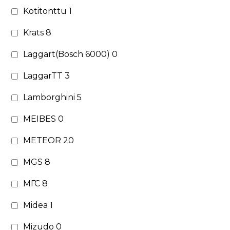
Kotitonttu
1
Krats
8
Laggart(Bosch 6000)
0
LaggarTT
3
Lamborghini
5
MEIBES
0
METEOR
20
MGS
8
МГС
8
Midea
1
Mizudo
0