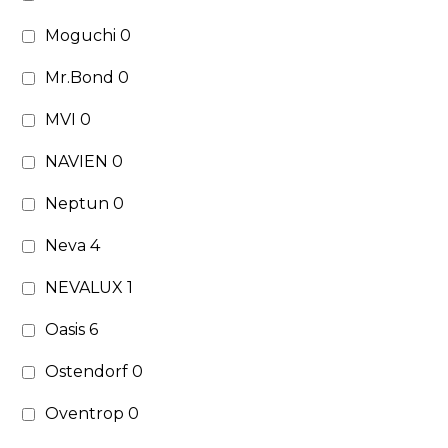
Moguchi
0
Mr.Bond
0
MVI
0
NAVIEN
0
Neptun
0
Neva
4
NEVALUX
1
Oasis
6
Ostendorf
0
Oventrop
0