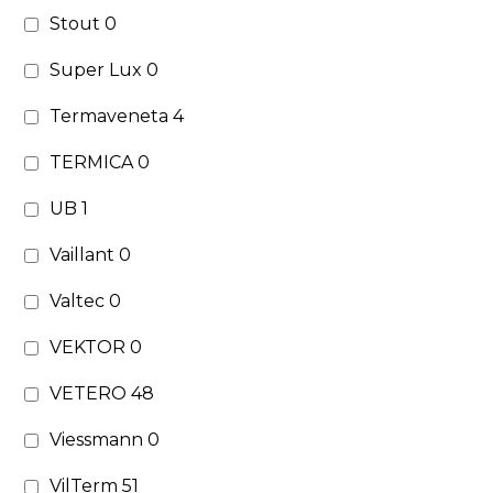
Stout
0
Super Lux
0
Termaveneta
4
TERMICA
0
UB
1
Vaillant
0
Valtec
0
VEKTOR
0
VETERO
48
Viessmann
0
VilTerm
51