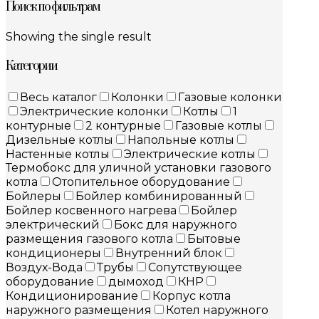
Поиск по фильтрам
Showing the single result
Категории
Весь каталог
Колонки
Газовые колонки
Электрические колонки
Котлы
1
контурные
2 контурные
Газовые котлы
Дизельные котлы
Напольные котлы
Настенные котлы
Электрические котлы
Термобокс для уличной установки газового
котла
Отопительное оборудование
Бойлеры
Бойлер комбинированный
Бойлер косвенного нагрева
Бойлер
электрический
Бокс для наружного
размещения газового котла
Бытовые
кондиционеры
Внутренний блок
Воздух-Вода
Трубы
Сопутствующее
оборудование
дымоход
КНР
Кондиционирование
Корпус котла
наружного размещения
Котел наружного