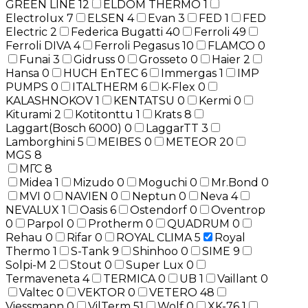
GREEN LINE
12
ELDOM THERMO
1
Electrolux
7
ELSEN
4
Evan
3
FED
1
FED
Electric
2
Federica Bugatti
40
Ferroli
49
Ferroli DIVA
4
Ferroli Pegasus
10
FLAMCO
0
Funai
3
Gidruss
0
Grosseto
0
Haier
2
Hansa
0
HUCH EnTEC
6
Immergas
1
IMP
PUMPS
0
ITALTHERM
6
K-Flex
0
KALASHNOKOV
1
KENTATSU
0
Kermi
0
Kiturami
2
Kotitonttu
1
Krats
8
Laggart(Bosch 6000)
0
LaggarTT
3
Lamborghini
5
MEIBES
0
METEOR
20
MGS
8
МГС
8
Midea
1
Mizudo
0
Moguchi
0
Mr.Bond
0
MVI
0
NAVIEN
0
Neptun
0
Neva
4
NEVALUX
1
Oasis
6
Ostendorf
0
Oventrop
0
Parpol
0
Protherm
0
QUADRUM
0
Rehau
0
Rifar
0
ROYAL CLIMA
5
Royal
Thermo
1
S-Tank
9
Shinhoo
0
SIME
9
Solpi-M
2
Stout
0
Super Lux
0
Termaveneta
4
TERMICA
0
UB
1
Vaillant
0
Valtec
0
VEKTOR
0
VETERO
48
Viessmann
0
VilTerm
51
Wolf
0
XK-76
1