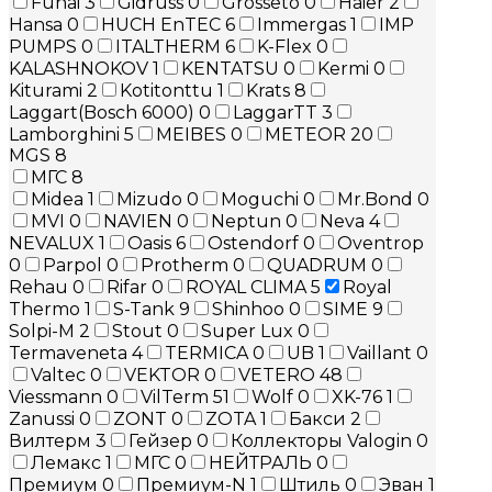
Funai
3
Gidruss
0
Grosseto
0
Haier
2
Hansa
0
HUCH EnTEC
6
Immergas
1
IMP
PUMPS
0
ITALTHERM
6
K-Flex
0
KALASHNOKOV
1
KENTATSU
0
Kermi
0
Kiturami
2
Kotitonttu
1
Krats
8
Laggart(Bosch 6000)
0
LaggarTT
3
Lamborghini
5
MEIBES
0
METEOR
20
MGS
8
МГС
8
Midea
1
Mizudo
0
Moguchi
0
Mr.Bond
0
MVI
0
NAVIEN
0
Neptun
0
Neva
4
NEVALUX
1
Oasis
6
Ostendorf
0
Oventrop
0
Parpol
0
Protherm
0
QUADRUM
0
Rehau
0
Rifar
0
ROYAL CLIMA
5
Royal
Thermo
1
S-Tank
9
Shinhoo
0
SIME
9
Solpi-M
2
Stout
0
Super Lux
0
Termaveneta
4
TERMICA
0
UB
1
Vaillant
0
Valtec
0
VEKTOR
0
VETERO
48
Viessmann
0
VilTerm
51
Wolf
0
XK-76
1
Zanussi
0
ZONT
0
ZOTA
1
Бакси
2
Вилтерм
3
Гейзер
0
Коллекторы Valogin
0
Лемакс
1
МГС
0
НЕЙТРАЛЬ
0
Премиум
0
Премиум-N
1
Штиль
0
Эван
1