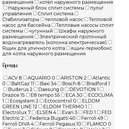
размещения
котёл наружного размещения
Наружный блок сплит системы
пульт
управления
Сплит система
Стабилизаторы
тепловой насос
Тепловой
насос для бассейна
Тепловые насосы сплит
системы
чугунный
Шкафы наружного
размещения
Электрический проточный
водонагреватель (колонка электрическая)
Ящик для уличного котла
ящик-термобокс
для котла наружного размещения
Бренды
ACV
8
AQUARIO
0
ARISTON
2
Atlantic
0
BaltGaz
11
Baxi
34
Bosch
8
Bradford
1
Buderus
2
Daesung
0
DEVOTION
1
Drazice
15
E8 tempo
55
ECA
30
ECOCLIMA
1
Ecosystem
2
Ectocontrol
0
ELDOM
GREEN LINE
12
ELDOM THERMO
1
Electrolux
7
ELSEN
4
Evan
3
FED
1
FED
Electric
2
Federica Bugatti
40
Ferroli
49
Ferroli DIVA
4
Ferroli Pegasus
10
FLAMCO
0