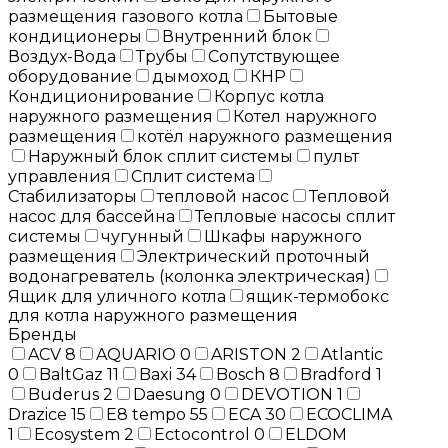
размещения газового котла
Бытовые
кондиционеры
Внутренний блок
Воздух-Вода
Трубы
Сопутствующее
оборудование
дымоход
КНР
Кондиционирование
Корпус котла
наружного размещения
Котел наружного
размещения
котёл наружного размещения
Наружный блок сплит системы
пульт
управления
Сплит система
Стабилизаторы
тепловой насос
Тепловой
насос для бассейна
Тепловые насосы сплит
системы
чугунный
Шкафы наружного
размещения
Электрический проточный
водонагреватель (колонка электрическая)
Ящик для уличного котла
ящик-термобокс
для котла наружного размещения
Бренды
ACV
8
AQUARIO
0
ARISTON
2
Atlantic
0
BaltGaz
11
Baxi
34
Bosch
8
Bradford
1
Buderus
2
Daesung
0
DEVOTION
1
Drazice
15
E8 tempo
55
ECA
30
ECOCLIMA
1
Ecosystem
2
Ectocontrol
0
ELDOM