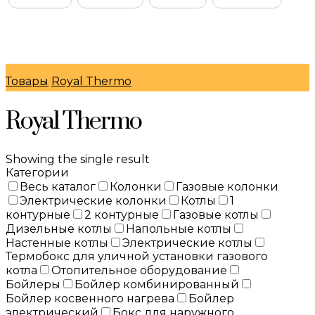
© Интернет-магазин "МосГазСервис" 2026
Товары
Royal Thermo
Royal Thermo
Showing the single result
Категории
Весь каталог
Колонки
Газовые колонки
Электрические колонки
Котлы
1
контурные
2 контурные
Газовые котлы
Дизельные котлы
Напольные котлы
Настенные котлы
Электрические котлы
Термобокс для уличной установки газового
котла
Отопительное оборудование
Бойлеры
Бойлер комбинированный
Бойлер косвенного нагрева
Бойлер
электрический
Бокс для наружного