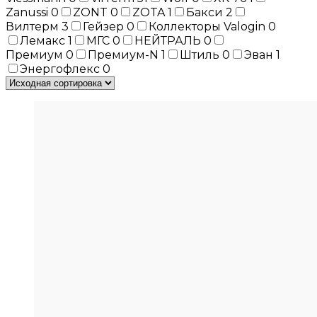
Zanussi
0
ZONT
0
ZOTA
1
Бакси
2
Вилтерм
3
Гейзер
0
Коллекторы Valogin
0
Лемакс
1
МГС
0
НЕЙТРАЛЬ
0
Премиум
0
Премиум-N
1
Штиль
0
Эван
1
Энергофлекс
0