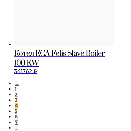
Котел ECA Felis Slave Boiler
100 KW
341762
₽
←
1
2
3
4
5
6
7
…