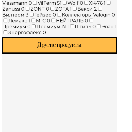
Viessmann
0
VilTerm
51
Wolf
0
XK-76
1
Zanussi
0
ZONT
0
ZOTA
1
Бакси
2
Вилтерм
3
Гейзер
0
Коллекторы Valogin
0
Лемакс
1
МГС
0
НЕЙТРАЛЬ
0
Премиум
0
Премиум-N
1
Штиль
0
Эван
1
Энергофлекс
0
Другие продукты