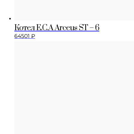
Котел E.C.A Arceus ST – 6
64501
₽