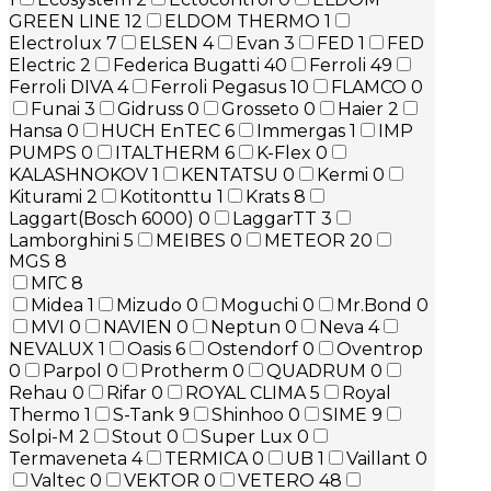
GREEN LINE
12
ELDOM THERMO
1
Electrolux
7
ELSEN
4
Evan
3
FED
1
FED
Electric
2
Federica Bugatti
40
Ferroli
49
Ferroli DIVA
4
Ferroli Pegasus
10
FLAMCO
0
Funai
3
Gidruss
0
Grosseto
0
Haier
2
Hansa
0
HUCH EnTEC
6
Immergas
1
IMP
PUMPS
0
ITALTHERM
6
K-Flex
0
KALASHNOKOV
1
KENTATSU
0
Kermi
0
Kiturami
2
Kotitonttu
1
Krats
8
Laggart(Bosch 6000)
0
LaggarTT
3
Lamborghini
5
MEIBES
0
METEOR
20
MGS
8
МГС
8
Midea
1
Mizudo
0
Moguchi
0
Mr.Bond
0
MVI
0
NAVIEN
0
Neptun
0
Neva
4
NEVALUX
1
Oasis
6
Ostendorf
0
Oventrop
0
Parpol
0
Protherm
0
QUADRUM
0
Rehau
0
Rifar
0
ROYAL CLIMA
5
Royal
Thermo
1
S-Tank
9
Shinhoo
0
SIME
9
Solpi-M
2
Stout
0
Super Lux
0
Termaveneta
4
TERMICA
0
UB
1
Vaillant
0
Valtec
0
VEKTOR
0
VETERO
48