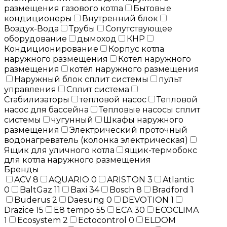
размещения газового котла
Бытовые
кондиционеры
Внутренний блок
Воздух-Вода
Трубы
Сопутствующее
оборудование
дымоход
КНР
Кондиционирование
Корпус котла
наружного размещения
Котел наружного
размещения
котёл наружного размещения
Наружный блок сплит системы
пульт
управления
Сплит система
Стабилизаторы
тепловой насос
Тепловой
насос для бассейна
Тепловые насосы сплит
системы
чугунный
Шкафы наружного
размещения
Электрический проточный
водонагреватель (колонка электрическая)
Ящик для уличного котла
ящик-термобокс
для котла наружного размещения
Бренды
ACV
8
AQUARIO
0
ARISTON
3
Atlantic
0
BaltGaz
11
Baxi
34
Bosch
8
Bradford
1
Buderus
2
Daesung
0
DEVOTION
1
Drazice
15
E8 tempo
55
ECA
30
ECOCLIMA
1
Ecosystem
2
Ectocontrol
0
ELDOM