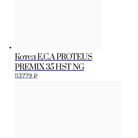
Котел E.C.A PROTEUS
PREMIX 35 HST NG
113779
₽