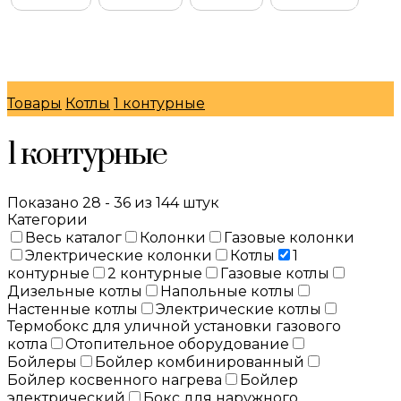
© Интернет-магазин "МосГазСервис" 2026
Товары
Котлы
1 контурные
1 контурные
Показано 28 - 36 из 144 штук
Категории
Весь каталог
Колонки
Газовые колонки
Электрические колонки
Котлы
1
контурные
2 контурные
Газовые котлы
Дизельные котлы
Напольные котлы
Настенные котлы
Электрические котлы
Термобокс для уличной установки газового
котла
Отопительное оборудование
Бойлеры
Бойлер комбинированный
Бойлер косвенного нагрева
Бойлер
электрический
Бокс для наружного