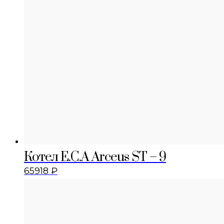
Котел E.C.A Arceus ST – 9
65918
₽