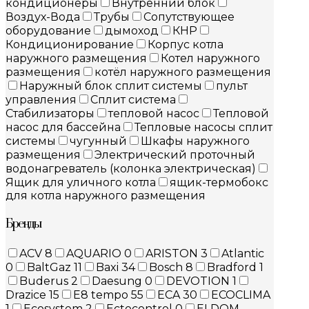
кондиционеры
Внутренний блок
Воздух-Вода
Трубы
Сопутствующее
оборудование
дымоход
КНР
Кондиционирование
Корпус котла
наружного размещения
Котел наружного
размещения
котёл наружного размещения
Наружный блок сплит системы
пульт
управления
Сплит система
Стабилизаторы
тепловой насос
Тепловой
насос для бассейна
Тепловые насосы сплит
системы
чугунный
Шкафы наружного
размещения
Электрический проточный
водонагреватель (колонка электрическая)
Ящик для уличного котла
ящик-термобокс
для котла наружного размещения
Бренды
ACV
8
AQUARIO
0
ARISTON
3
Atlantic
0
BaltGaz
11
Baxi
34
Bosch
8
Bradford
1
Buderus
2
Daesung
0
DEVOTION
1
Drazice
15
E8 tempo
55
ECA
30
ECOCLIMA
1
Ecosystem
2
Ectocontrol
0
ELDOM