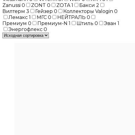
Zanussi
0
ZONT
0
ZOTA
1
Бакси
2
Вилтерм
3
Гейзер
0
Коллекторы Valogin
0
Лемакс
1
МГС
0
НЕЙТРАЛЬ
0
Премиум
0
Премиум-N
1
Штиль
0
Эван
1
Энергофлекс
0