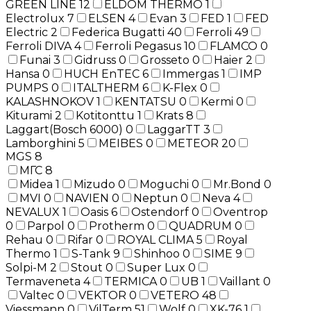
GREEN LINE
12
ELDOM THERMO
1
Electrolux
7
ELSEN
4
Evan
3
FED
1
FED
Electric
2
Federica Bugatti
40
Ferroli
49
Ferroli DIVA
4
Ferroli Pegasus
10
FLAMCO
0
Funai
3
Gidruss
0
Grosseto
0
Haier
2
Hansa
0
HUCH EnTEC
6
Immergas
1
IMP
PUMPS
0
ITALTHERM
6
K-Flex
0
KALASHNOKOV
1
KENTATSU
0
Kermi
0
Kiturami
2
Kotitonttu
1
Krats
8
Laggart(Bosch 6000)
0
LaggarTT
3
Lamborghini
5
MEIBES
0
METEOR
20
MGS
8
МГС
8
Midea
1
Mizudo
0
Moguchi
0
Mr.Bond
0
MVI
0
NAVIEN
0
Neptun
0
Neva
4
NEVALUX
1
Oasis
6
Ostendorf
0
Oventrop
0
Parpol
0
Protherm
0
QUADRUM
0
Rehau
0
Rifar
0
ROYAL CLIMA
5
Royal
Thermo
1
S-Tank
9
Shinhoo
0
SIME
9
Solpi-M
2
Stout
0
Super Lux
0
Termaveneta
4
TERMICA
0
UB
1
Vaillant
0
Valtec
0
VEKTOR
0
VETERO
48
Viessmann
0
VilTerm
51
Wolf
0
XK-76
1