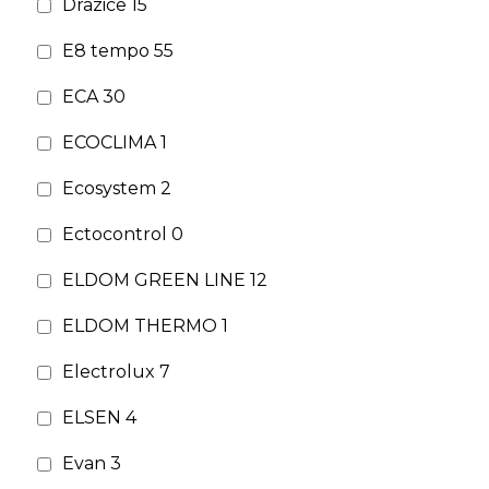
Drazice
15
E8 tempo
55
ECA
30
ECOCLIMA
1
Ecosystem
2
Ectocontrol
0
ELDOM GREEN LINE
12
ELDOM THERMO
1
Electrolux
7
ELSEN
4
Evan
3