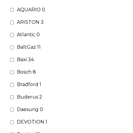
AQUARIO
0
ARISTON
3
Atlantic
0
BaltGaz
11
Baxi
34
Bosch
8
Bradford
1
Buderus
2
Daesung
0
DEVOTION
1