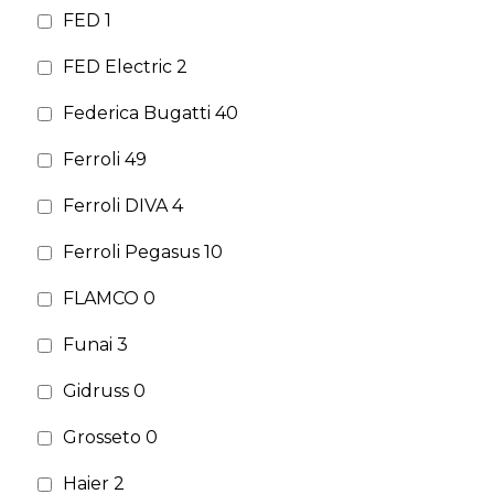
FED
1
FED Electric
2
Federica Bugatti
40
Ferroli
49
Ferroli DIVA
4
Ferroli Pegasus
10
FLAMCO
0
Funai
3
Gidruss
0
Grosseto
0
Haier
2