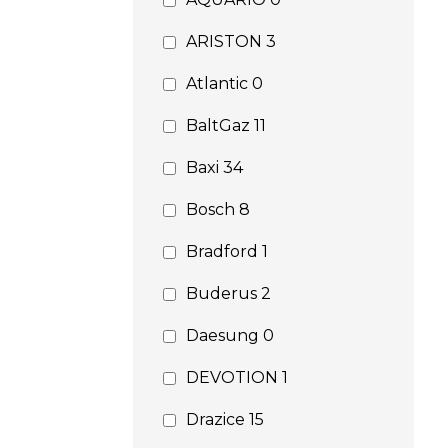
ARISTON
3
Atlantic
0
BaltGaz
11
Baxi
34
Bosch
8
Bradford
1
Buderus
2
Daesung
0
DEVOTION
1
Drazice
15