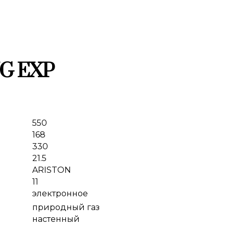
NG EXP
550
168
330
21.5
ARISTON
11
электронное
природный газ
настенный