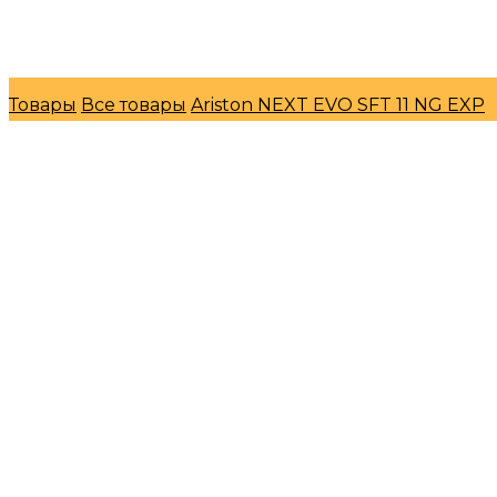
© Интернет-магазин "МосГазСервис" 2026
Товары
Все товары
Ariston NEXT EVO SFT 11 NG EXP