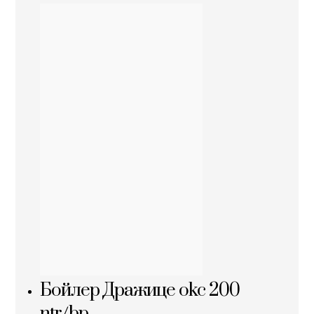
Бойлер Дражице okc 200
ntr/bp