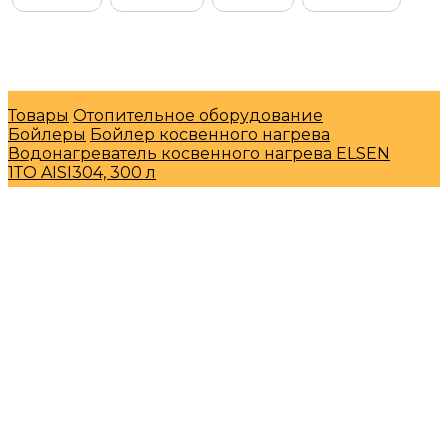
© Интернет-магазин "МосГазСервис" 2026
Товары
Отопительное оборудование
Бойлеры
Бойлер косвенного нагрева
Водонагреватель косвенного нагрева ELSEN
1ТО AISI304, 300 л