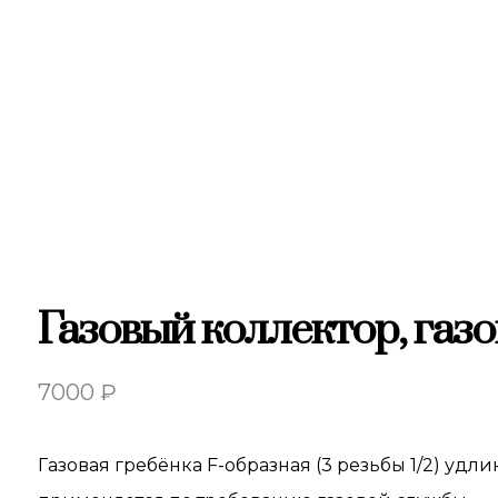
Газовый коллектор, газо
7000
₽
Газовая гребёнка F-образная (3 резьбы 1/2) уд