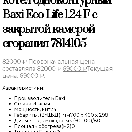
котёл одноконтурный
Baxi Eco Life 1.24 F с
закрытой камерой
сгорания 7814105
82000
₽
Первоначальная цена
составляла 82000 ₽.
69000
₽
Текущая
цена: 69000 ₽.
Характеристики:
Производитель
Baxi
Страна
Италия
Мощность, кВт
24
Габариты, (ВхШхД), мм
700 x 400 x 298
Диаметр дымохода, мм
(60-100)/80
Площадь обогрева(м2)
0
Тип котла
Газовый