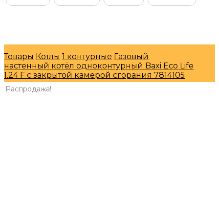
© Интернет-магазин "МосГазСервис" 2026
Товары
Котлы
1 контурные
Газовый
настенный котёл одноконтурный Baxi Eco Life
1.24 F с закрытой камерой сгорания 7814105
Распродажа!