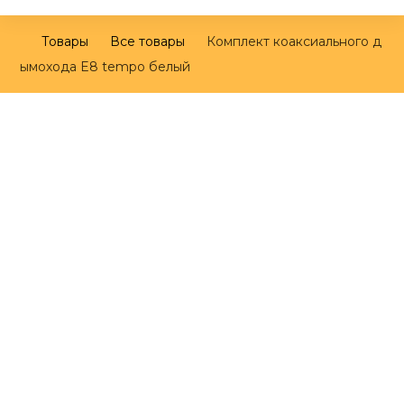
Товары
Все товары
Комплект коаксиального д
ымохода E8 tempo белый