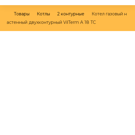
Товары
Котлы
2 контурные
Котел газовый н
астенный двухконтурный VilTerm A 18 TC