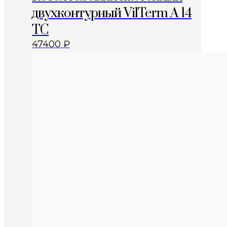
двухконтурный VilTerm A 14
TC
47400
₽