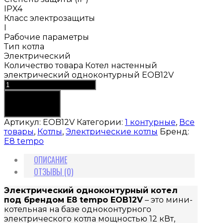
IPX4
Класс электрозащиты
I
Рабочие параметры
Тип котла
Электрический
Количество товара Котел настенный
электрический одноконтурный EOB12V
В корзину
Артикул:
EOB12V
Категории:
1 контурные
,
Все
товары
,
Котлы
,
Электрические котлы
Бренд:
E8 tempo
ОПИСАНИЕ
ОТЗЫВЫ (0)
Электрический одноконтурный котел
под брендом E8 tempo EOB12V
– это мини-
котельная на базе одноконтурного
электрического котла мощностью 12 кВт,