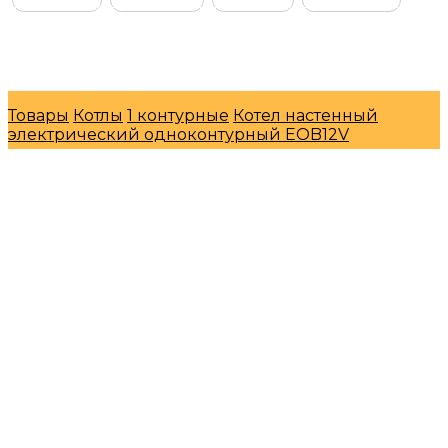
© Интернет-магазин "МосГазСервис" 2026
Товары
Котлы
1 контурные
Котел настенный
электрический одноконтурный EOB12V