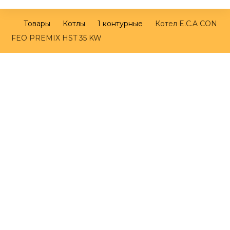
Товары
Котлы
1 контурные
Котел E.C.A CON
FEO PREMIX HST 35 KW