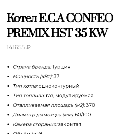
Котел E.C.A CONFEO
PREMIX HST 35 KW
141655
₽
Страна бренда:
Турция
Мощность (кВт):
37
Тип котла:
одноконтурный
Тип топлива:
газ, модулируемая
Отапливаемая площадь (м2):
370
Диаметр дымохода (мм):
60/100
Камера сгорания:
закрытая
Объём (л):
8