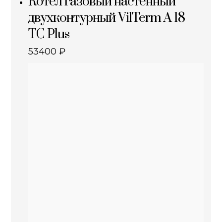
Котел газовый настенный
двухконтурный VilTerm A 18
TC Plus
53400
₽