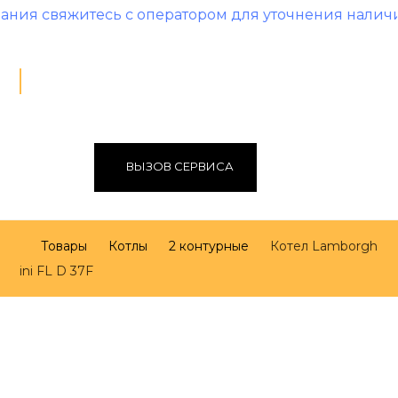
вяжитесь с оператором для уточнения наличия и це
ВЫЗОВ СЕРВИСА
Товары
Котлы
2 контурные
Котел Lamborgh
ini FL D 37F