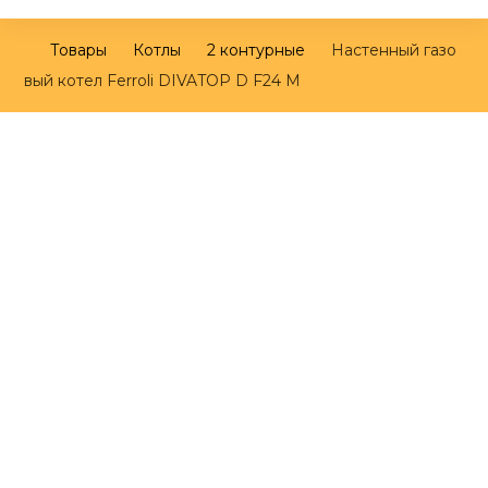
Товары
Котлы
2 контурные
Настенный газо
вый котел Ferroli DIVATOP D F24 M