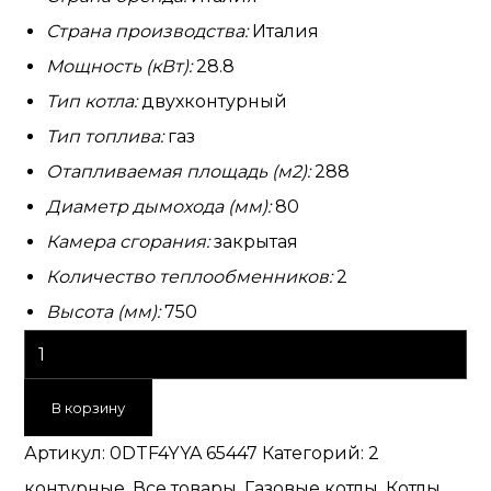
Страна производства:
Италия
Мощность (кВт):
28.8
Тип котла:
двухконтурный
Тип топлива:
газ
Отапливаемая площадь (м2):
288
Диаметр дымохода (мм):
80
Камера сгорания:
закрытая
Количество теплообменников:
2
Высота (мм):
750
В корзину
Артикул:
0DTF4YYA 65447
Категорий:
2
контурные
,
Все товары
,
Газовые котлы
,
Котлы
,