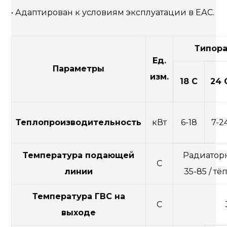
• Адаптирован к условиям эксплуатации в ЕАС.
Типора
Ед.
Параметры
изм.
18 С
24 
Теплопроизводительность
кВт
6-18
7-2
Температура подающей
Радиаторн
С
линии
35-85 / тё
Температура ГВС на
С
выходе