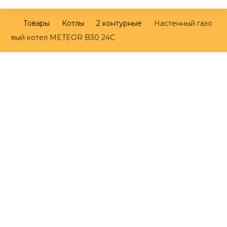
Товары
Котлы
2 контурные
Настенный газо
вый котел METEOR B30 24C