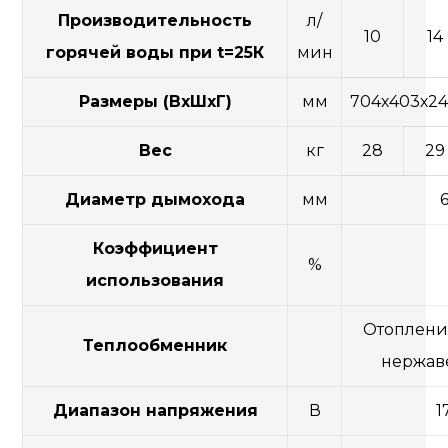
Производительность
л/
10
14
горячей воды при t=25К
мин
Размеры (ВхШхГ)
мм
704х403х24
Вес
кг
28
29
Диаметр дымохода
мм
Коэффициент
%
использования
Отопление
Теплообменник
нержав
Диапазон напряжения
В
1