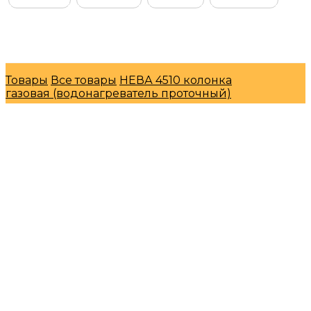
© Интернет-магазин "МосГазСервис" 2026
Товары
Все товары
НЕВА 4510 колонка
газовая (водонагреватель проточный)