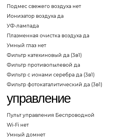
Подмес свежего воздуха
нет
Ионизатор воздуха
да
УФ-лампа
да
Плазменная очистка воздуха
да
Умный глаз
нет
Фильтр катехиновый
да (3в1)
Фильтр противопылевой
да
Фильтр с ионами серебра
да (3в1)
Фильтр фотокаталитический
да (3в1)
управление
Пульт управления
Беспроводной
Wi-Fi
нет
Умный дом
нет