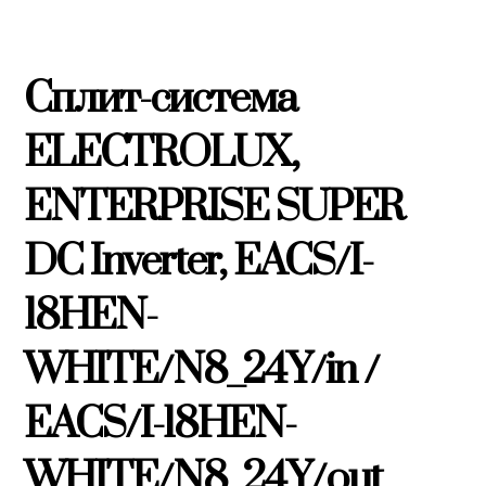
Сплит-система
ELECTROLUX,
ENTERPRISE SUPER
DC Inverter, EACS/I-
18HEN-
WHITE/N8_24Y/in /
EACS/I-18HEN-
WHITE/N8_24Y/out