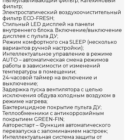
пылеулавливающий фильтр; Катехиновый
фильтр;
Электростатический воздухоочистительный
фильтр ЕСО-FRESH;
Стильный LED дисплей на панели
внутреннего блока. Включение/выключение
дисплея с пульта ДУ;
Режим комфортного сна SLЕЕР (несколько
вариантов ручной настройки);
Интеллектуальное управление в режиме
AUTO – автоматическая смена режимов
работы в зависимости от изменений
температуры в помещении;
24-часовой таймер на включение и
выключение;
Задержка пуска вентилятора с целью
исключения обдува холодным воздухом в
режиме нагрева;
Бактерицидное покрытие пульта ДУ;
Теплообменники с антикоррозийным
покрытием GREEN-FIN;
Авторестарт – Функция автоматического
перезапуска с запоминанием настроек;
Интеллектуальная система защиты от