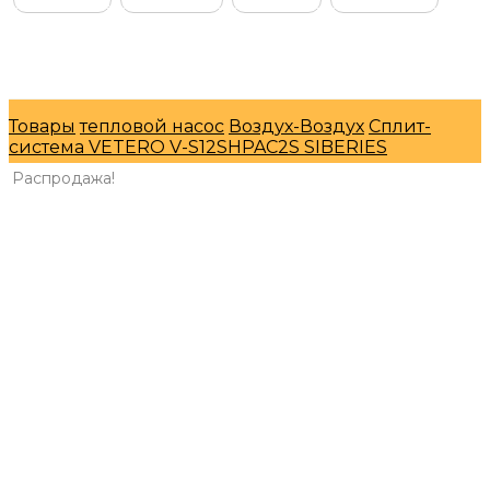
© Интернет-магазин "МосГазСервис" 2026
Товары
тепловой насос
Воздух-Воздух
Сплит-
система VETERO V-S12SHPAC2S SIBERIES
Распродажа!