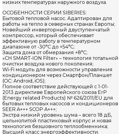
низких температурах наружного воздуха.
ОСОБЕННОСТИ СЕРИИ SIBERIES:
Бытовой тепловой насос. Адаптирован для
работы на тепло в северных странах Европы;
Новейший инверторный двуступенчатый
компрессор, который обеспечивает
эффективную работу в температурном
диапазоне от -30°С до +54°C;
Защита дома от обмерзания +8°C;
«CH SMART-ION Filter» – технология тотальной
очистки воздуха нового поколения;
Wi-Fi модуль для возможности управления
кондиционером через Смартфон/Планшет
(ОС: Android, iOS);
Полное соответствие действующей c 1-01-
2013 директиве Европейского союза ErP
(Energy related Products) № 626/2011/EU для
бытовых тепловых насосов и кондиционеров
SEER A+++ SCOP A+++;
Экстра низкий уровень шума – всего 18 дБ,
цельнолитой пластиковый корпус и новая
технология безшовного теплообменника;
Высший класс энергоэффективности.