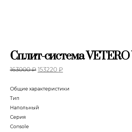
Сплит-система VETERO V
163000
₽
153220
₽
Общие характеристики
Тип
Напольный
Серия
Console