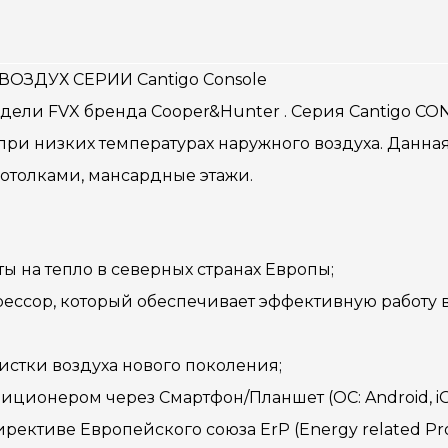
ЗДУХ СЕРИИ Cantigo Console
дели FVX бренда Cooper&Hunter . Серия Cantigo CO
ри низких температурах наружного воздуха. Данна
отолками, мансардные этажи.
ы на тепло в северных странах Европы;
сор, который обеспечивает эффективную работу в т
чистки воздуха нового поколения;
иционером через Смартфон/Планшет (ОС: Android, iO
ирективе Европейского союза ErP (Energy related Pr