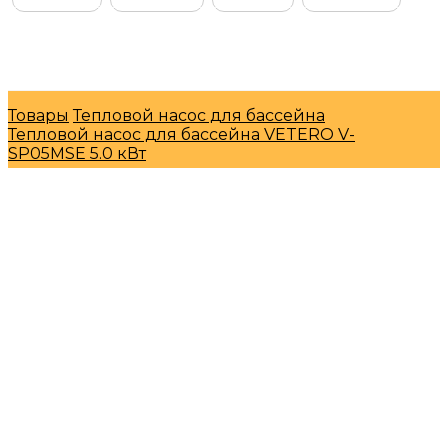
© Интернет-магазин "МосГазСервис" 2026
Товары
Тепловой насос для бассейна
Тепловой насос для бассейна VETERO V-
SP05MSE 5.0 кВт