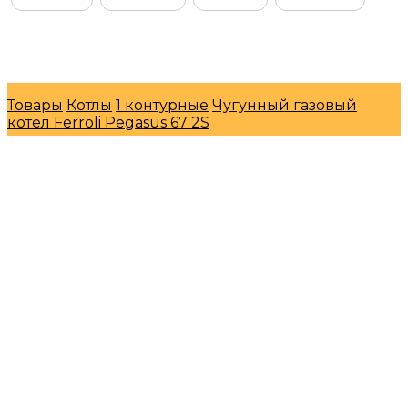
© Интернет-магазин "МосГазСервис" 2026
Товары
Котлы
1 контурные
Чугунный газовый
котел Ferroli Pegasus 67 2S