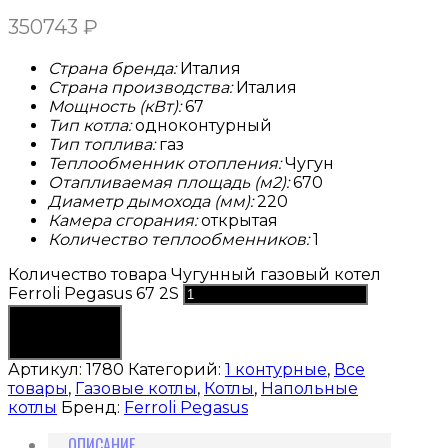
350743
₽
Страна бренда:
Италия
Страна производства:
Италия
Мощность (кВт):
67
Тип котла:
одноконтурный
Тип топлива:
газ
Теплообменник отопления:
Чугун
Отапливаемая площадь (м2):
670
Диаметр дымохода (мм):
220
Камера сгорания:
открытая
Количество теплообменников:
1
Количество товара Чугунный газовый котел
Ferroli Pegasus 67 2S
В корзину
Артикул:
1780
Категорий:
1 контурные
,
Все
товары
,
Газовые котлы
,
Котлы
,
Напольные
котлы
Бренд:
Ferroli Pegasus
ОПИСАНИЕ