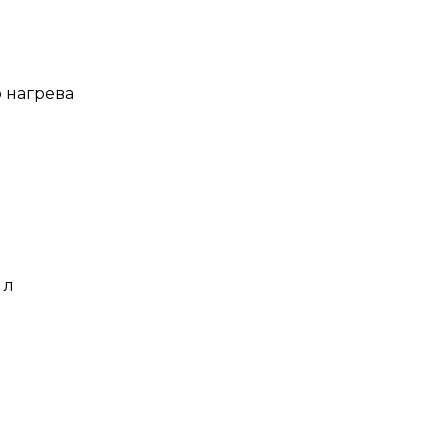
 нагрева
 л