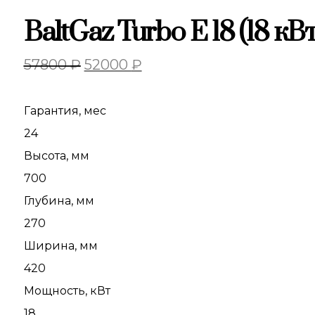
BaltGaz Turbo E 18 (18 
57800
₽
52000
₽
Гарантия, мес
24
Высота, мм
700
Глубина, мм
270
Ширина, мм
420
Мощность, кВт
18